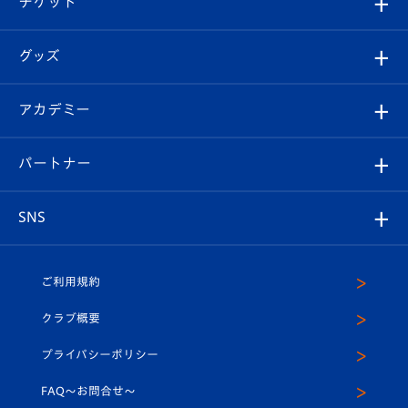
チケット
ファンクラブ
エンブレム紹介
はじめての観戦ガイド
順位表
チケット
グッズ
チケット
選手プロフィール
Revive Team
フォトギャラリー
シーズンシート
オンラインショップ
アカデミー
イベント
スタッフプロフィール
スタジアムへのアクセス
スタジアムグルメ
V-LOVERS（ファンクラブ）
2026-27ユニフォーム
メディア
育成からのお知らせ
パートナー
マスコット紹介
ヴィヴィくんの長崎おもてなしガイド
はじめての観戦ガイド
プレイヤーズスイート
店舗情報
グッズ
アカデミー
チームスケジュール
V-EXPRESS
パートナー企業一覧
SNS
（ユニフォーム入場）
ホームタウン
U-18
クラブハウス（練習場）
パートナー募集
公式Twitter
ご利用規約
アカデミー
U-15
応援メディア
法人限定 VIP BOX
ヴィヴィくんインスタグラム
クラブ概要
スクール
U-12
メディア出演情報
プライバシーポリシー
公式LINE＠
スクール
FAQ〜お問合せ〜
平和祈念活動
Youtube公式チャンネル