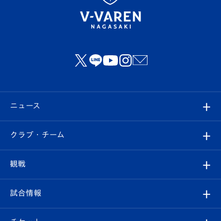
ニュース
すべて
クラブ・チーム
トップチーム
クラブプロフィール
観戦
クラブ
フィロソフィー
観戦ルール
試合情報
試合情報
クラブ概要
観戦ツアー
試合日程/結果