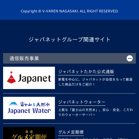
ホームタウン活動
Copyright © V-VAREN NAGASAKI. ALL RIGHT RESERVED.
ジャパネットグループ関連サイト
通信販売事業
ジャパネットたかた公式通販
家電を中心に、ジャパネットが自信をもって厳選
した商品だけをご紹介！
ジャパネットウォーター
上質な「富士山の天然水」。安心・安全、こだわ
りのウォーターサーバー
グルメ定期便