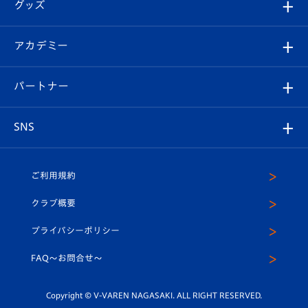
チケット
グッズ
チケット
選手プロフィール
Revive Team
フォトギャラリー
シーズンシート
オンラインショップ
アカデミー
イベント
スタッフプロフィール
スタジアムへのアクセス
スタジアムグルメ
V-LOVERS（ファンクラブ）
2026-27ユニフォーム
メディア
育成からのお知らせ
パートナー
マスコット紹介
ヴィヴィくんの長崎おもてなしガイド
はじめての観戦ガイド
プレイヤーズスイート
店舗情報
グッズ
アカデミー
チームスケジュール
V-EXPRESS
パートナー企業一覧
SNS
（ユニフォーム入場）
ホームタウン
U-18
クラブハウス（練習場）
パートナー募集
公式Twitter
ご利用規約
アカデミー
U-15
応援メディア
法人限定 VIP BOX
ヴィヴィくんインスタグラム
クラブ概要
スクール
U-12
メディア出演情報
プライバシーポリシー
公式LINE＠
スクール
FAQ〜お問合せ〜
平和祈念活動
Youtube公式チャンネル
ホームタウン活動
Copyright © V-VAREN NAGASAKI. ALL RIGHT RESERVED.