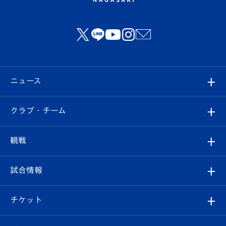
ニュース
すべて
クラブ・チーム
トップチーム
クラブプロフィール
観戦
クラブ
フィロソフィー
観戦ルール
試合情報
試合情報
クラブ概要
観戦ツアー
試合日程/結果
チケット
ファンクラブ
エンブレム紹介
はじめての観戦ガイド
順位表