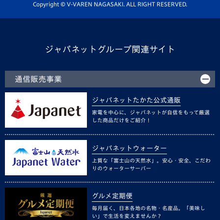
ホームタウン活動
Copyright © V-VAREN NAGASAKI. ALL RIGHT RESERVED.
ジャパネットグループ関連サイト
通信販売事業
ジャパネットたかた公式通販
家電を中心に、ジャパネットが自信をもって厳選
した商品だけをご紹介！
ジャパネットウォーター
上質な「富士山の天然水」。安心・安全、こだわ
りのウォーターサーバー
グルメ定期便
毎月届く、日本各地の名物・名産品。「美味し
い」で生活を変えませんか？