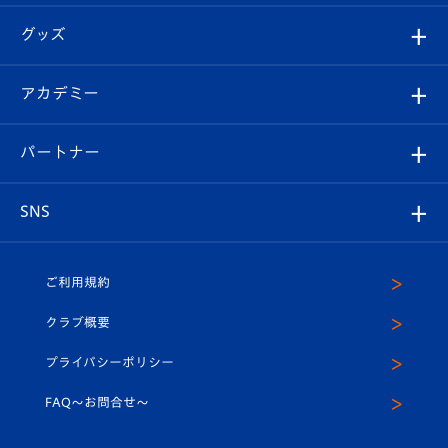
エンブレム紹介
はじめての観戦ガイド
順位表
チケット
グッズ
チケット
選手プロフィール
Revive Team
フォトギャラリー
シーズンシート
オンラインショップ
アカデミー
イベント
スタッフプロフィール
スタジアムへのアクセス
スタジアムグルメ
V-LOVERS（ファンクラブ）
2026-27ユニフォーム
メディア
育成からのお知らせ
パートナー
マスコット紹介
ヴィヴィくんの長崎おもてなしガイド
はじめての観戦ガイド
プレイヤーズスイート
店舗情報
グッズ
アカデミー
チームスケジュール
V-EXPRESS
パートナー企業一覧
SNS
（ユニフォーム入場）
ホームタウン
U-18
クラブハウス（練習場）
パートナー募集
公式Twitter
ご利用規約
アカデミー
U-15
応援メディア
法人限定 VIP BOX
ヴィヴィくんインスタグラム
クラブ概要
スクール
U-12
メディア出演情報
プライバシーポリシー
公式LINE＠
スクール
FAQ〜お問合せ〜
平和祈念活動
Youtube公式チャンネル