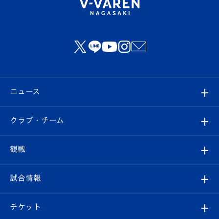
ニュース
すべて
クラブ・チーム
トップチーム
クラブプロフィール
観戦
クラブ
フィロソフィー
観戦ルール
試合情報
試合情報
クラブ概要
観戦ツアー
試合日程/結果
チケット
ファンクラブ