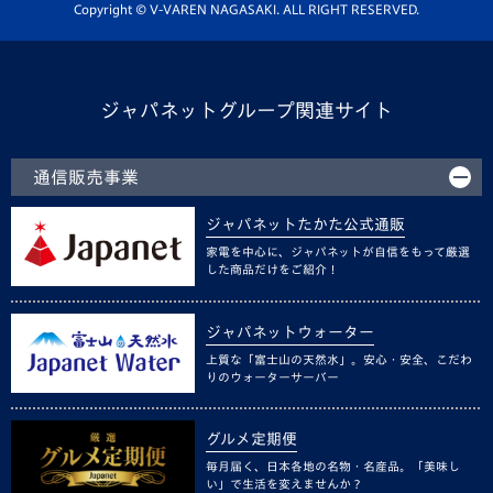
ホームタウン活動
Copyright © V-VAREN NAGASAKI. ALL RIGHT RESERVED.
ジャパネットグループ関連サイト
通信販売事業
ジャパネットたかた公式通販
家電を中心に、ジャパネットが自信をもって厳選
した商品だけをご紹介！
ジャパネットウォーター
上質な「富士山の天然水」。安心・安全、こだわ
りのウォーターサーバー
グルメ定期便
毎月届く、日本各地の名物・名産品。「美味し
い」で生活を変えませんか？