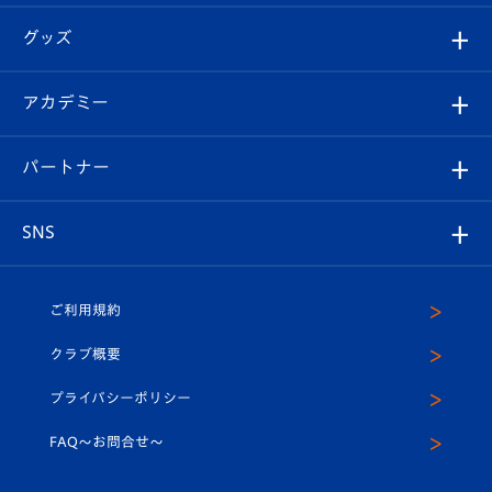
エンブレム紹介
はじめての観戦ガイド
順位表
チケット
グッズ
チケット
選手プロフィール
Revive Team
フォトギャラリー
シーズンシート
オンラインショップ
アカデミー
イベント
スタッフプロフィール
スタジアムへのアクセス
スタジアムグルメ
V-LOVERS（ファンクラブ）
2026-27ユニフォーム
メディア
育成からのお知らせ
パートナー
マスコット紹介
ヴィヴィくんの長崎おもてなしガイド
はじめての観戦ガイド
プレイヤーズスイート
店舗情報
グッズ
アカデミー
チームスケジュール
V-EXPRESS
パートナー企業一覧
SNS
（ユニフォーム入場）
ホームタウン
U-18
クラブハウス（練習場）
パートナー募集
公式Twitter
ご利用規約
アカデミー
U-15
応援メディア
法人限定 VIP BOX
ヴィヴィくんインスタグラム
クラブ概要
スクール
U-12
メディア出演情報
プライバシーポリシー
公式LINE＠
スクール
FAQ〜お問合せ〜
平和祈念活動
Youtube公式チャンネル