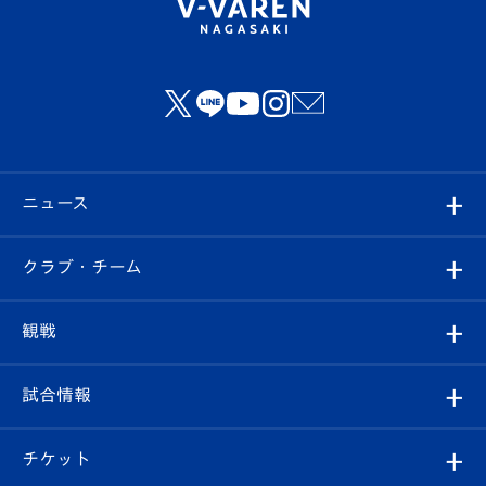
ニュース
すべて
クラブ・チーム
トップチーム
クラブプロフィール
観戦
クラブ
フィロソフィー
観戦ルール
試合情報
試合情報
クラブ概要
観戦ツアー
試合日程/結果
チケット
ファンクラブ