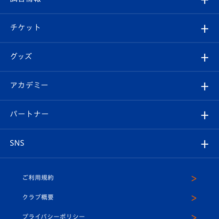
試合情報
クラブ概要
観戦ツアー
試合日程/結果
チケット
ファンクラブ
エンブレム紹介
はじめての観戦ガイド
順位表
チケット
グッズ
チケット
選手プロフィール
Revive Team
フォトギャラリー
シーズンシート
オンラインショップ
アカデミー
イベント
スタッフプロフィール
スタジアムへのアクセス
スタジアムグルメ
V-LOVERS（ファンクラブ）
2026-27ユニフォーム
メディア
育成からのお知らせ
パートナー
マスコット紹介
ヴィヴィくんの長崎おもてなしガイド
はじめての観戦ガイド
プレイヤーズスイート
店舗情報
グッズ
アカデミー
チームスケジュール
V-EXPRESS
パートナー企業一覧
SNS
（ユニフォーム入場）
ホームタウン
U-18
クラブハウス（練習場）
パートナー募集
公式Twitter
ご利用規約
アカデミー
U-15
応援メディア
法人限定 VIP BOX
ヴィヴィくんインスタグラム
クラブ概要
スクール
U-12
メディア出演情報
プライバシーポリシー
公式LINE＠