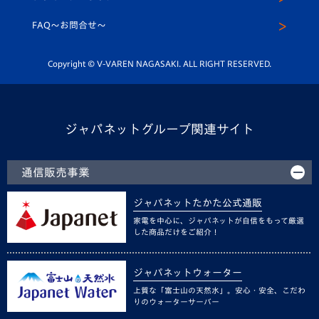
スクール
FAQ〜お問合せ〜
平和祈念活動
Youtube公式チャンネル
ホームタウン活動
Copyright © V-VAREN NAGASAKI. ALL RIGHT RESERVED.
ジャパネットグループ関連サイト
通信販売事業
ジャパネットたかた公式通販
家電を中心に、ジャパネットが自信をもって厳選
した商品だけをご紹介！
ジャパネットウォーター
上質な「富士山の天然水」。安心・安全、こだわ
りのウォーターサーバー