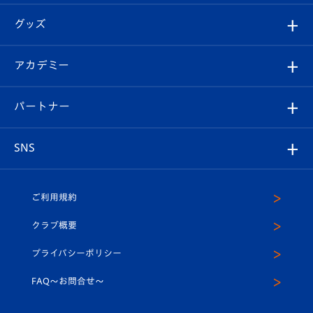
エンブレム紹介
はじめての観戦ガイド
順位表
チケット
グッズ
チケット
選手プロフィール
Revive Team
フォトギャラリー
シーズンシート
オンラインショップ
アカデミー
イベント
スタッフプロフィール
スタジアムへのアクセス
スタジアムグルメ
V-LOVERS（ファンクラブ）
2026-27ユニフォーム
メディア
育成からのお知らせ
パートナー
マスコット紹介
ヴィヴィくんの長崎おもてなしガイド
はじめての観戦ガイド
プレイヤーズスイート
店舗情報
グッズ
アカデミー
チームスケジュール
V-EXPRESS
パートナー企業一覧
SNS
（ユニフォーム入場）
ホームタウン
U-18
クラブハウス（練習場）
パートナー募集
公式Twitter
ご利用規約
アカデミー
U-15
応援メディア
法人限定 VIP BOX
ヴィヴィくんインスタグラム
クラブ概要
スクール
U-12
メディア出演情報
プライバシーポリシー
公式LINE＠
スクール
FAQ〜お問合せ〜
平和祈念活動
Youtube公式チャンネル