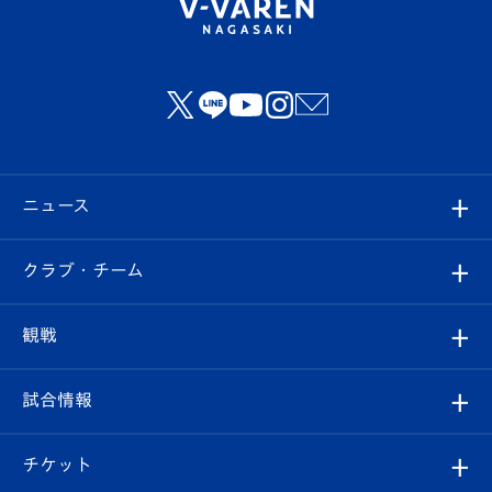
ニュース
すべて
クラブ・チーム
トップチーム
クラブプロフィール
観戦
クラブ
フィロソフィー
観戦ルール
試合情報
試合情報
クラブ概要
観戦ツアー
試合日程/結果
チケット
ファンクラブ