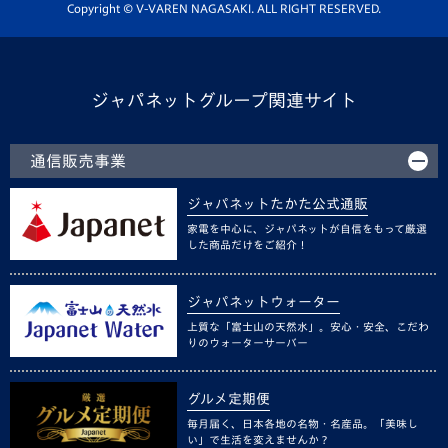
ホームタウン活動
Copyright © V-VAREN NAGASAKI. ALL RIGHT RESERVED.
ジャパネットグループ関連サイト
通信販売事業
ジャパネットたかた公式通販
家電を中心に、ジャパネットが自信をもって厳選
した商品だけをご紹介！
ジャパネットウォーター
上質な「富士山の天然水」。安心・安全、こだわ
りのウォーターサーバー
グルメ定期便
毎月届く、日本各地の名物・名産品。「美味し
い」で生活を変えませんか？