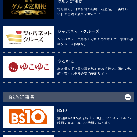
グルメ定期便
毎月届く、日本各地の名物・名産品。「美味し
い」で生活を変えませんか？
ジャパネットクルーズ
ジャパネットが磨き上げたおもてなしで、感動の豪
華クルーズ体験を。
ゆこゆこ
お客様の『良質な温泉旅』をお手伝い。国内の旅
館・宿・ホテルの宿泊予約サイト
BS放送事業
BS10
全国無料のBS放送局『BS10』。クイズにゴルフに
映画に麻雀、楽しい番組てんこ盛り！