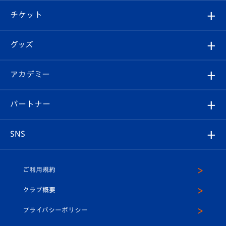
クラブ概要
観戦ツアー
試合日程/結果
チケット
ファンクラブ
エンブレム紹介
はじめての観戦ガイド
順位表
チケット
グッズ
チケット
選手プロフィール
Revive Team
フォトギャラリー
シーズンシート
オンラインショップ
アカデミー
イベント
スタッフプロフィール
スタジアムへのアクセス
スタジアムグルメ
V-LOVERS（ファンクラブ）
2026-27ユニフォーム
メディア
育成からのお知らせ
パートナー
マスコット紹介
ヴィヴィくんの長崎おもてなしガイド
はじめての観戦ガイド
プレイヤーズスイート
店舗情報
グッズ
アカデミー
チームスケジュール
V-EXPRESS
パートナー企業一覧
SNS
（ユニフォーム入場）
ホームタウン
U-18
クラブハウス（練習場）
パートナー募集
公式Twitter
ご利用規約
アカデミー
U-15
応援メディア
法人限定 VIP BOX
ヴィヴィくんインスタグラム
クラブ概要
スクール
U-12
メディア出演情報
プライバシーポリシー
公式LINE＠