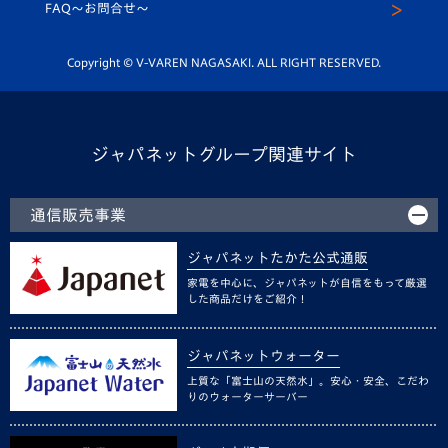
スクール
FAQ〜お問合せ〜
平和祈念活動
Youtube公式チャンネル
ホームタウン活動
Copyright © V-VAREN NAGASAKI. ALL RIGHT RESERVED.
ジャパネットグループ関連サイト
通信販売事業
ジャパネットたかた公式通販
家電を中心に、ジャパネットが自信をもって厳選
した商品だけをご紹介！
ジャパネットウォーター
上質な「富士山の天然水」。安心・安全、こだわ
りのウォーターサーバー