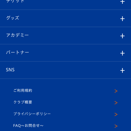
チケット
ファンクラブ
エンブレム紹介
はじめての観戦ガイド
順位表
チケット
グッズ
チケット
選手プロフィール
Revive Team
フォトギャラリー
シーズンシート
オンラインショップ
アカデミー
イベント
スタッフプロフィール
スタジアムへのアクセス
スタジアムグルメ
V-LOVERS（ファンクラブ）
2026-27ユニフォーム
メディア
育成からのお知らせ
パートナー
マスコット紹介
ヴィヴィくんの長崎おもてなしガイド
はじめての観戦ガイド
プレイヤーズスイート
店舗情報
グッズ
アカデミー
チームスケジュール
V-EXPRESS
パートナー企業一覧
SNS
（ユニフォーム入場）
ホームタウン
U-18
クラブハウス（練習場）
パートナー募集
公式Twitter
ご利用規約
アカデミー
U-15
応援メディア
法人限定 VIP BOX
ヴィヴィくんインスタグラム
クラブ概要
スクール
U-12
メディア出演情報
プライバシーポリシー
公式LINE＠
スクール
FAQ〜お問合せ〜
平和祈念活動
Youtube公式チャンネル