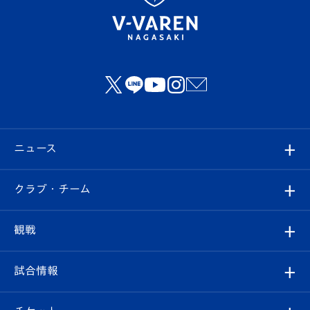
ニュース
すべて
クラブ・チーム
トップチーム
クラブプロフィール
観戦
クラブ
フィロソフィー
観戦ルール
試合情報
試合情報
クラブ概要
観戦ツアー
試合日程/結果