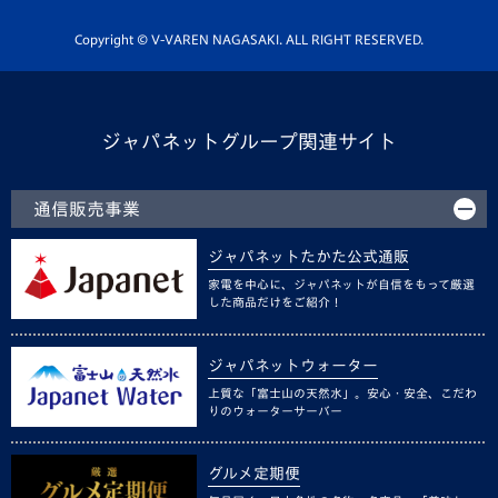
ホームタウン活動
Copyright © V-VAREN NAGASAKI. ALL RIGHT RESERVED.
ジャパネットグループ関連サイト
通信販売事業
ジャパネットたかた公式通販
家電を中心に、ジャパネットが自信をもって厳選
した商品だけをご紹介！
ジャパネットウォーター
上質な「富士山の天然水」。安心・安全、こだわ
りのウォーターサーバー
グルメ定期便