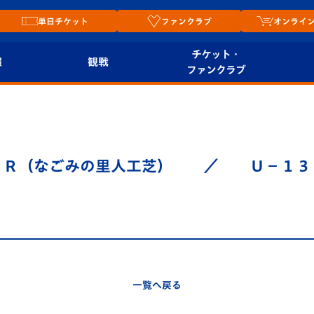
単日チケット
ファンクラブ
オンライ
チケット・
報
観戦
ファンクラブ
観戦ルール
チケット
オンラ
はじめての観戦ガイ
シーズンシート
2026
ド
ム
Ｒ（なごみの里人工芝） ／ Ｕ－１
プレイヤーズスイート
Revive Team
店舗情
関連
V-LOVERS（ファン
スタジアムへのアク
クラブ）
セス
リー
ヴィヴィくんの長崎
ルメ
一覧へ戻る
おもてなしガイド