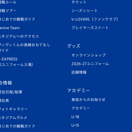
観戦ルール
チケット
観戦ツアー
シーズンシート
はじめての観戦ガイド
V-LOVERS（ファンクラブ）
evive Team
プレイヤーズスイート
スタジアムへのアクセス
ヴィヴィくんの長崎おもてなし
グッズ
ガイド
オンラインショップ
-EXPRESS
2026-27ユニフォーム
（ユニフォーム入場）
店舗情報
合情報
アカデミー
試合日程/結果
育成からのお知らせ
順位表
アカデミー
フォトギャラリー
U-18
スタジアムグルメ
U-15
はじめての観戦ガイド