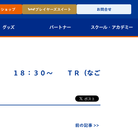
ン
ショップ
プレイヤーズ
スイート
お問合せ
グッズ
パートナー
スクール・
アカデミー
インショップ
パートナー企業一覧
アカデミー
-27ユニフォー
パートナー募集
U-18
３ １８：３０～ ＴＲ（なご
法人限定 VIP BOX
U-15
報
U-12
スクール
前の記事 >>