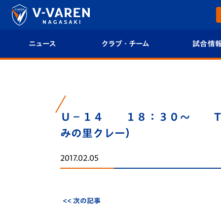
ニュース
クラブ・チーム
試合情
すべて
クラブプロフィール
試合日程/結果
トップチーム
フィロソフィー
試合情報
Ｕ－１４ １８：３０～ Ｔ
クラブ
クラブ概要
順位表
みの里クレー）
試合情報
エンブレム紹介
U-21 Jリーグ
2017.02.05
ファンクラブ
選手プロフィール
フォトギャラ
チケット
スタッフプロフィール
スタジアムグ
<< 次の記事