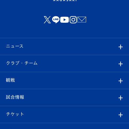
ニュース
すべて
クラブ・チーム
トップチーム
クラブプロフィール
観戦
クラブ
フィロソフィー
観戦ルール
試合情報
試合情報
クラブ概要
観戦ツアー
試合日程/結果
チケット
ファンクラブ
エンブレム紹介
はじめての観戦ガイド
順位表