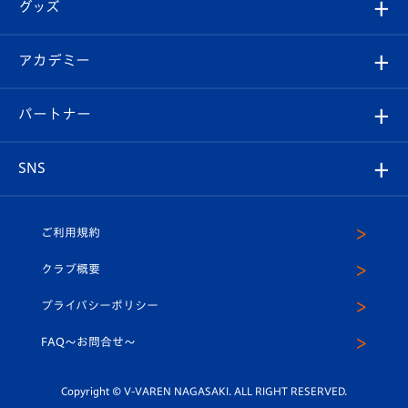
チケット
グッズ
チケット
選手プロフィール
Revive Team
フォトギャラリー
シーズンシート
オンラインショップ
アカデミー
イベント
スタッフプロフィール
スタジアムへのアクセス
スタジアムグルメ
V-LOVERS（ファンクラブ）
2026-27ユニフォーム
メディア
育成からのお知らせ
パートナー
マスコット紹介
ヴィヴィくんの長崎おもてなしガイド
はじめての観戦ガイド
プレイヤーズスイート
店舗情報
グッズ
アカデミー
チームスケジュール
V-EXPRESS
パートナー企業一覧
SNS
（ユニフォーム入場）
ホームタウン
U-18
クラブハウス（練習場）
パートナー募集
公式Twitter
ご利用規約
アカデミー
U-15
応援メディア
法人限定 VIP BOX
ヴィヴィくんインスタグラム
クラブ概要
スクール
U-12
メディア出演情報
プライバシーポリシー
公式LINE＠
スクール
FAQ〜お問合せ〜
平和祈念活動
Youtube公式チャンネル
ホームタウン活動
Copyright © V-VAREN NAGASAKI. ALL RIGHT RESERVED.