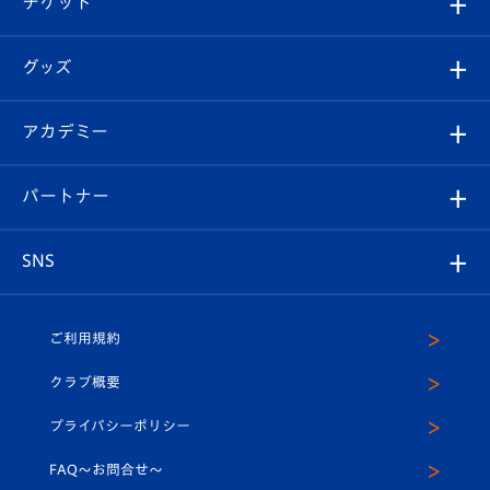
チケット
ファンクラブ
エンブレム紹介
はじめての観戦ガイド
順位表
チケット
グッズ
チケット
選手プロフィール
Revive Team
フォトギャラリー
シーズンシート
オンラインショップ
アカデミー
イベント
スタッフプロフィール
スタジアムへのアクセス
スタジアムグルメ
V-LOVERS（ファンクラブ）
2026-27ユニフォーム
メディア
育成からのお知らせ
パートナー
マスコット紹介
ヴィヴィくんの長崎おもてなしガイド
はじめての観戦ガイド
プレイヤーズスイート
店舗情報
グッズ
アカデミー
チームスケジュール
V-EXPRESS
パートナー企業一覧
SNS
（ユニフォーム入場）
ホームタウン
U-18
クラブハウス（練習場）
パートナー募集
公式Twitter
ご利用規約
アカデミー
U-15
応援メディア
法人限定 VIP BOX
ヴィヴィくんインスタグラム
クラブ概要
スクール
U-12
メディア出演情報
プライバシーポリシー
公式LINE＠
スクール
FAQ〜お問合せ〜
平和祈念活動
Youtube公式チャンネル