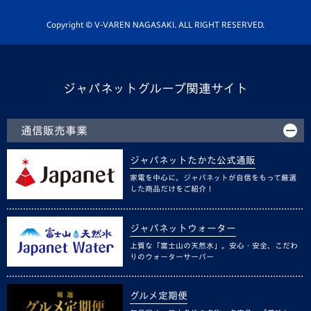
ホームタウン活動
Copyright © V-VAREN NAGASAKI. ALL RIGHT RESERVED.
ジャパネットグループ関連サイト
通信販売事業
ジャパネットたかた公式通販
家電を中心に、ジャパネットが自信をもって厳選
した商品だけをご紹介！
ジャパネットウォーター
上質な「富士山の天然水」。安心・安全、こだわ
りのウォーターサーバー
グルメ定期便