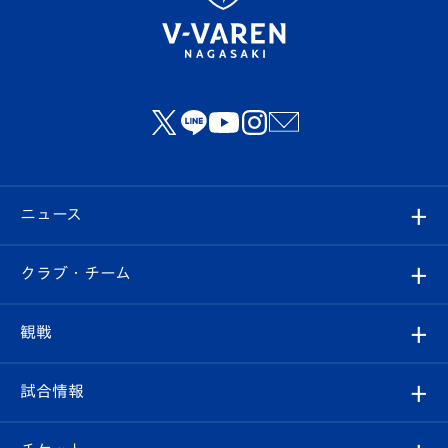
ニュース
すべて
クラブ・チーム
トップチーム
クラブプロフィール
観戦
クラブ
フィロソフィー
観戦ルール
試合情報
試合情報
クラブ概要
観戦ツアー
試合日程/結果