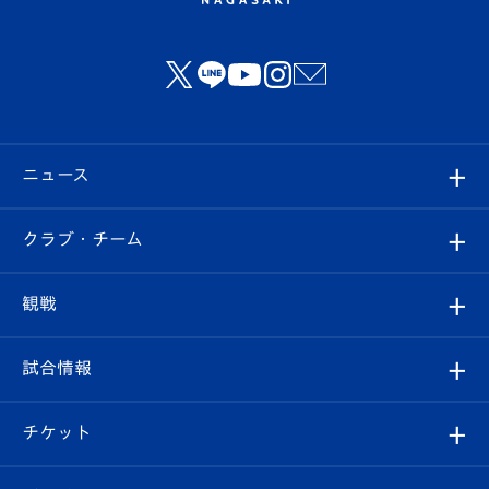
ニュース
すべて
クラブ・チーム
トップチーム
クラブプロフィール
観戦
クラブ
フィロソフィー
観戦ルール
試合情報
試合情報
クラブ概要
観戦ツアー
試合日程/結果
チケット
ファンクラブ
エンブレム紹介
はじめての観戦ガイド
順位表