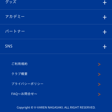
チケット
グッズ
チケット
選手プロフィール
Revive Team
フォトギャラリー
シーズンシート
オンラインショップ
アカデミー
イベント
スタッフプロフィール
スタジアムへのアクセス
スタジアムグルメ
V-LOVERS（ファンクラブ）
2026-27ユニフォーム
メディア
育成からのお知らせ
パートナー
マスコット紹介
ヴィヴィくんの長崎おもてなしガイド
はじめての観戦ガイド
プレイヤーズスイート
店舗情報
グッズ
アカデミー
チームスケジュール
V-EXPRESS
パートナー企業一覧
SNS
（ユニフォーム入場）
ホームタウン
U-18
クラブハウス（練習場）
パートナー募集
公式Twitter
ご利用規約
アカデミー
U-15
応援メディア
法人限定 VIP BOX
ヴィヴィくんインスタグラム
クラブ概要
スクール
U-12
メディア出演情報
プライバシーポリシー
公式LINE＠
スクール
FAQ〜お問合せ〜
平和祈念活動
Youtube公式チャンネル
ホームタウン活動
Copyright © V-VAREN NAGASAKI. ALL RIGHT RESERVED.