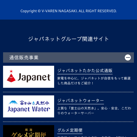
ホームタウン活動
Copyright © V-VAREN NAGASAKI. ALL RIGHT RESERVED.
ジャパネットグループ関連サイト
通信販売事業
ジャパネットたかた公式通販
家電を中心に、ジャパネットが自信をもって厳選
した商品だけをご紹介！
ジャパネットウォーター
上質な「富士山の天然水」。安心・安全、こだわ
りのウォーターサーバー
グルメ定期便