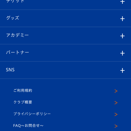
チケット
ファンクラブ
エンブレム紹介
はじめての観戦ガイド
順位表
チケット
グッズ
チケット
選手プロフィール
Revive Team
フォトギャラリー
シーズンシート
オンラインショップ
アカデミー
イベント
スタッフプロフィール
スタジアムへのアクセス
スタジアムグルメ
V-LOVERS（ファンクラブ）
2026-27ユニフォーム
メディア
育成からのお知らせ
パートナー
マスコット紹介
ヴィヴィくんの長崎おもてなしガイド
はじめての観戦ガイド
プレイヤーズスイート
店舗情報
グッズ
アカデミー
チームスケジュール
V-EXPRESS
パートナー企業一覧
SNS
（ユニフォーム入場）
ホームタウン
U-18
クラブハウス（練習場）
パートナー募集
公式Twitter
ご利用規約
アカデミー
U-15
応援メディア
法人限定 VIP BOX
ヴィヴィくんインスタグラム
クラブ概要
スクール
U-12
メディア出演情報
プライバシーポリシー
公式LINE＠
スクール
FAQ〜お問合せ〜
平和祈念活動
Youtube公式チャンネル