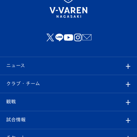
ニュース
すべて
クラブ・チーム
トップチーム
クラブプロフィール
観戦
クラブ
フィロソフィー
観戦ルール
試合情報
試合情報
クラブ概要
観戦ツアー
試合日程/結果