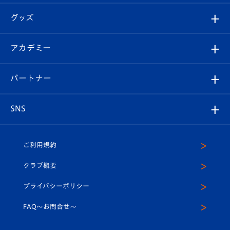
エンブレム紹介
はじめての観戦ガイド
順位表
チケット
グッズ
チケット
選手プロフィール
Revive Team
フォトギャラリー
シーズンシート
オンラインショップ
アカデミー
イベント
スタッフプロフィール
スタジアムへのアクセス
スタジアムグルメ
V-LOVERS（ファンクラブ）
2026-27ユニフォーム
メディア
育成からのお知らせ
パートナー
マスコット紹介
ヴィヴィくんの長崎おもてなしガイド
はじめての観戦ガイド
プレイヤーズスイート
店舗情報
グッズ
アカデミー
チームスケジュール
V-EXPRESS
パートナー企業一覧
SNS
（ユニフォーム入場）
ホームタウン
U-18
クラブハウス（練習場）
パートナー募集
公式Twitter
ご利用規約
アカデミー
U-15
応援メディア
法人限定 VIP BOX
ヴィヴィくんインスタグラム
クラブ概要
スクール
U-12
メディア出演情報
プライバシーポリシー
公式LINE＠
スクール
FAQ〜お問合せ〜
平和祈念活動
Youtube公式チャンネル