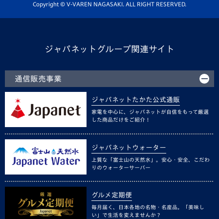
ホームタウン活動
Copyright © V-VAREN NAGASAKI. ALL RIGHT RESERVED.
ジャパネットグループ関連サイト
通信販売事業
ジャパネットたかた公式通販
家電を中心に、ジャパネットが自信をもって厳選
した商品だけをご紹介！
ジャパネットウォーター
上質な「富士山の天然水」。安心・安全、こだわ
りのウォーターサーバー
グルメ定期便
毎月届く、日本各地の名物・名産品。「美味し
い」で生活を変えませんか？