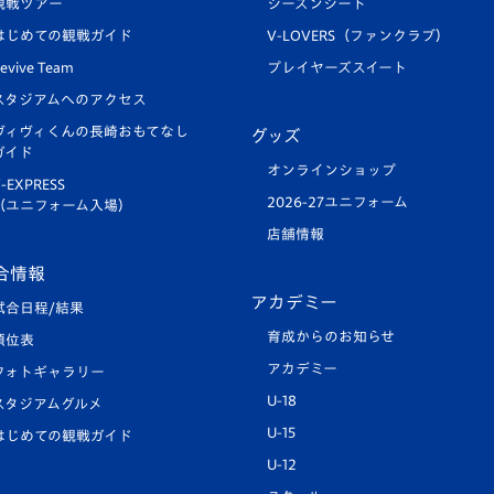
観戦ツアー
シーズンシート
はじめての観戦ガイド
V-LOVERS（ファンクラブ）
evive Team
プレイヤーズスイート
スタジアムへのアクセス
ヴィヴィくんの長崎おもてなし
グッズ
ガイド
オンラインショップ
-EXPRESS
2026-27ユニフォーム
（ユニフォーム入場）
店舗情報
合情報
アカデミー
試合日程/結果
育成からのお知らせ
順位表
アカデミー
フォトギャラリー
U-18
スタジアムグルメ
U-15
はじめての観戦ガイド
U-12