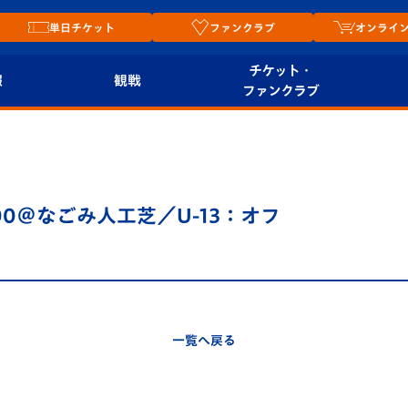
単日チケット
ファンクラブ
オンライ
チケット・
報
観戦
ファンクラブ
観戦ルール
チケット
オンラ
はじめての観戦ガイ
シーズンシート
2026
ド
ム
：00＠なごみ人工芝／U-13：オフ
プレイヤーズスイート
Revive Team
店舗情
関連
V-LOVERS（ファン
スタジアムへのアク
クラブ）
セス
リー
一覧へ戻る
ヴィヴィくんの長崎
ルメ
おもてなしガイド