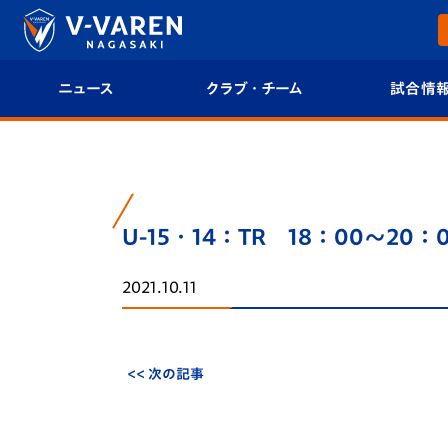
ニュース
クラブ・チーム
試合情
すべて
クラブプロフィール
試合日程/結果
トップチーム
フィロソフィー
試合情報
U-15・14：TR 18：00～20
クラブ
クラブ概要
順位表
2021.10.11
試合情報
エンブレム紹介
U-21 Jリーグ
ファンクラブ
選手プロフィール
フォトギャラ
<< 次の記事
チケット
スタッフプロフィール
スタジアムグ