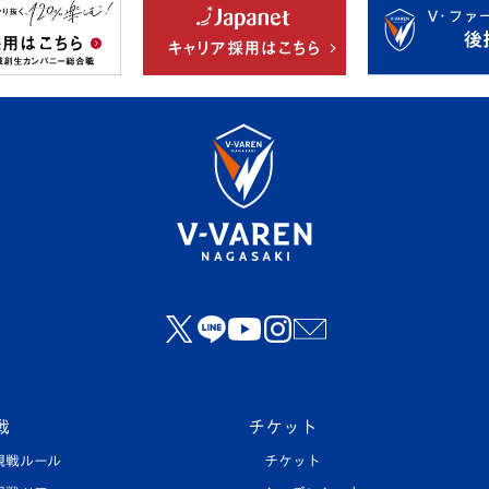
戦
チケット
観戦ルール
チケット