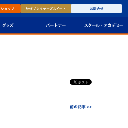
ン
ショップ
プレイヤーズ
スイート
お問合せ
グッズ
パートナー
スクール・
アカデミー
インショップ
パートナー企業一覧
アカデミー
-27ユニフォー
パートナー募集
U-18
法人限定 VIP BOX
U-15
報
U-12
スクール
前の記事 >>