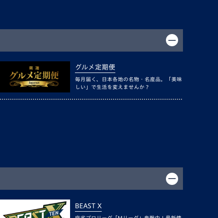
グルメ定期便
毎月届く、日本各地の名物・名産品。「美味
しい」で生活を変えませんか？
BEAST X
麻雀プロリーグ「Mリーグ」参戦中！最新情