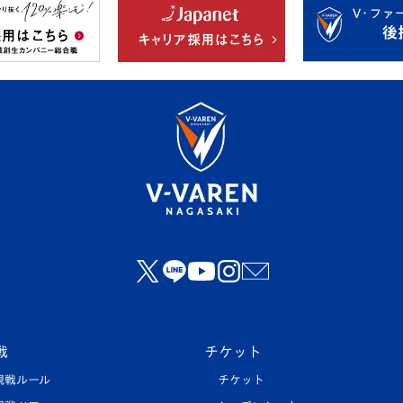
戦
チケット
観戦ルール
チケット