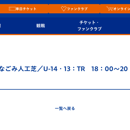
単日チケット
ファンクラブ
オンライ
チケット・
報
観戦
ファンクラブ
観戦ルール
チケット
オンラ
はじめての観戦ガイ
シーズンシート
2026
ド
ム
0＠なごみ人工芝／U-14・13：TR 18：00～
プレイヤーズスイート
Revive Team
店舗情
関連
V-LOVERS（ファン
スタジアムへのアク
クラブ）
セス
リー
一覧へ戻る
ヴィヴィくんの長崎
ルメ
おもてなしガイド