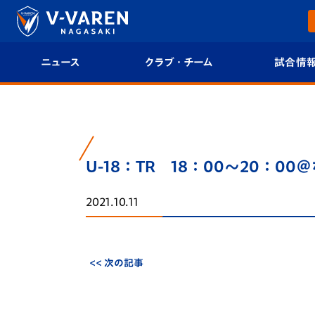
ニュース
クラブ・チーム
試合情
すべて
クラブプロフィール
試合日程/結果
トップチーム
フィロソフィー
試合情報
U-18：TR 18：00～20：0
クラブ
クラブ概要
順位表
2021.10.11
試合情報
エンブレム紹介
U-21 Jリーグ
ファンクラブ
選手プロフィール
フォトギャラ
<< 次の記事
チケット
スタッフプロフィール
スタジアムグ