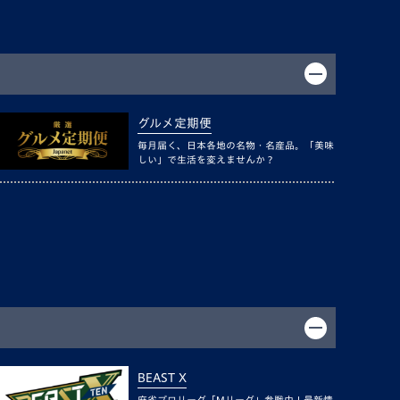
グルメ定期便
毎月届く、日本各地の名物・名産品。「美味
しい」で生活を変えませんか？
BEAST X
麻雀プロリーグ「Mリーグ」参戦中！最新情