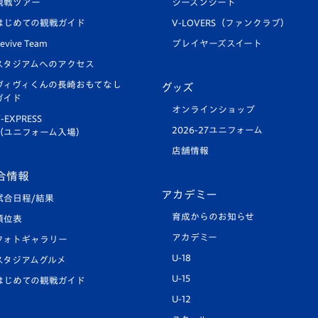
観戦ツアー
シーズンシート
はじめての観戦ガイド
V-LOVERS（ファンクラブ）
evive Team
プレイヤーズスイート
スタジアムへのアクセス
ヴィヴィくんの長崎おもてなし
グッズ
ガイド
オンラインショップ
-EXPRESS
2026-27ユニフォーム
（ユニフォーム入場）
店舗情報
合情報
アカデミー
試合日程/結果
育成からのお知らせ
順位表
アカデミー
フォトギャラリー
U-18
スタジアムグルメ
U-15
はじめての観戦ガイド
U-12