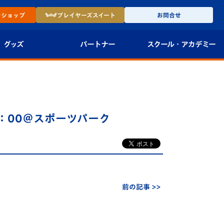
ン
ショップ
プレイヤーズ
スイート
お問合せ
グッズ
パートナー
スクール・
アカデミー
インショップ
パートナー企業一覧
アカデミー
-27ユニフォー
パートナー募集
U-18
20：00＠スポーツパーク
法人限定 VIP BOX
U-15
報
U-12
スクール
前の記事 >>