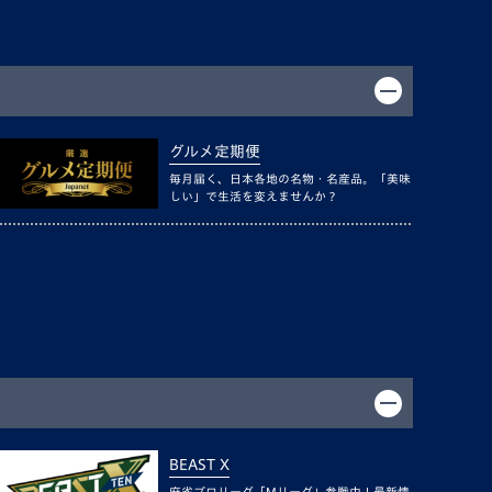
グルメ定期便
毎月届く、日本各地の名物・名産品。「美味
しい」で生活を変えませんか？
BEAST X
麻雀プロリーグ「Mリーグ」参戦中！最新情