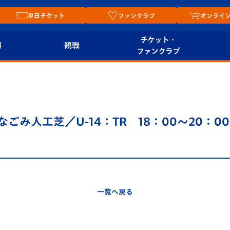
単日チケット
ファンクラブ
オンライ
チケット・
報
観戦
ファンクラブ
観戦ルール
チケット
オンラ
はじめての観戦ガイ
シーズンシート
2026
ド
ム
0＠なごみ人工芝／U-14：TR 18：00～20：
プレイヤーズスイート
Revive Team
店舗情
関連
V-LOVERS（ファン
スタジアムへのアク
クラブ）
セス
リー
一覧へ戻る
ヴィヴィくんの長崎
ルメ
おもてなしガイド