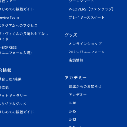
観戦ツアー
シーズンシート
はじめての観戦ガイド
V-LOVERS（ファンクラブ）
evive Team
プレイヤーズスイート
スタジアムへのアクセス
ヴィヴィくんの長崎おもてなし
グッズ
ガイド
オンラインショップ
-EXPRESS
2026-27ユニフォーム
（ユニフォーム入場）
店舗情報
合情報
アカデミー
試合日程/結果
育成からのお知らせ
順位表
アカデミー
フォトギャラリー
U-18
スタジアムグルメ
U-15
はじめての観戦ガイド
U-12