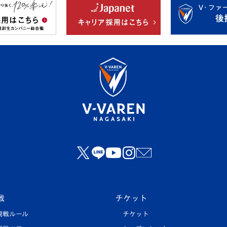
戦
チケット
観戦ルール
チケット