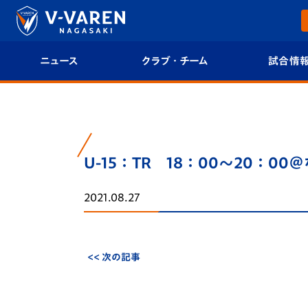
ニュース
クラブ・チーム
試合情
すべて
クラブプロフィール
試合日程/結果
トップチーム
フィロソフィー
試合情報
U-15：TR 18：00～20：0
クラブ
クラブ概要
順位表
2021.08.27
試合情報
エンブレム紹介
U-21 Jリーグ
ファンクラブ
選手プロフィール
フォトギャラ
<< 次の記事
チケット
スタッフプロフィール
スタジアムグ