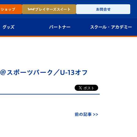
ン
ショップ
プレイヤーズ
スイート
お問合せ
グッズ
パートナー
スクール・
アカデミー
インショップ
パートナー企業一覧
アカデミー
-27ユニフォー
パートナー募集
U-18
00＠スポーツパーク／U-13オフ
法人限定 VIP BOX
U-15
報
U-12
スクール
前の記事 >>