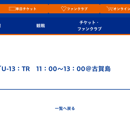
単日チケット
ファンクラブ
オンライ
チケット・
報
観戦
ファンクラブ
観戦ルール
チケット
オンラ
はじめての観戦ガイ
シーズンシート
2026
ド
ム
／U-13：TR 11：00～13：00＠古賀島
プレイヤーズスイート
Revive Team
店舗情
関連
V-LOVERS（ファン
スタジアムへのアク
クラブ）
セス
リー
一覧へ戻る
ヴィヴィくんの長崎
ルメ
おもてなしガイド