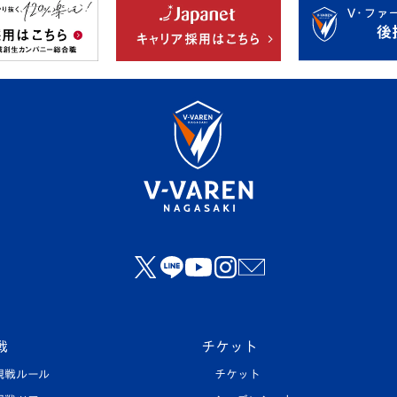
戦
チケット
観戦ルール
チケット