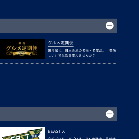
グルメ定期便
毎月届く、日本各地の名物・名産品。「美味
しい」で生活を変えませんか？
BEAST X
麻雀プロリーグ「Mリーグ」参戦中！最新情