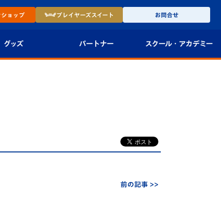
ン
ショップ
プレイヤーズ
スイート
お問合せ
グッズ
パートナー
スクール・
アカデミー
インショップ
パートナー企業一覧
アカデミー
-27ユニフォー
パートナー募集
U-18
法人限定 VIP BOX
U-15
報
U-12
スクール
前の記事 >>