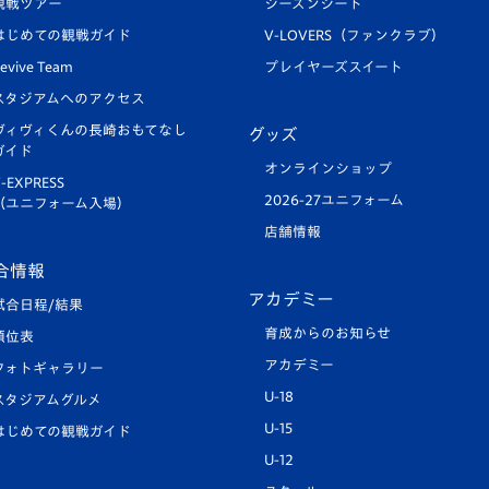
観戦ツアー
シーズンシート
はじめての観戦ガイド
V-LOVERS（ファンクラブ）
evive Team
プレイヤーズスイート
スタジアムへのアクセス
ヴィヴィくんの長崎おもてなし
グッズ
ガイド
オンラインショップ
-EXPRESS
2026-27ユニフォーム
（ユニフォーム入場）
店舗情報
合情報
アカデミー
試合日程/結果
育成からのお知らせ
順位表
アカデミー
フォトギャラリー
U-18
スタジアムグルメ
U-15
はじめての観戦ガイド
U-12