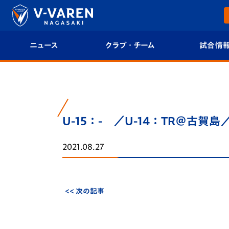
ニュース
クラブ・チーム
試合情
すべて
クラブプロフィール
試合日程/結果
トップチーム
フィロソフィー
試合情報
U-15：- ／U-14：TR＠古賀島
クラブ
クラブ概要
順位表
2021.08.27
試合情報
エンブレム紹介
U-21 Jリーグ
ファンクラブ
選手プロフィール
フォトギャラ
<< 次の記事
チケット
スタッフプロフィール
スタジアムグ