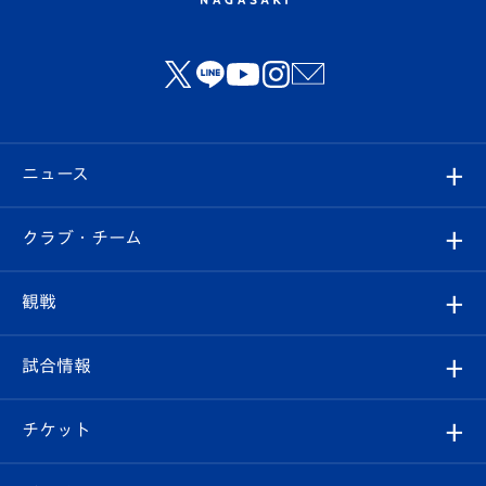
ニュース
すべて
クラブ・チーム
トップチーム
クラブプロフィール
観戦
クラブ
フィロソフィー
観戦ルール
試合情報
試合情報
クラブ概要
観戦ツアー
試合日程/結果
チケット
ファンクラブ
エンブレム紹介
はじめての観戦ガイド
順位表