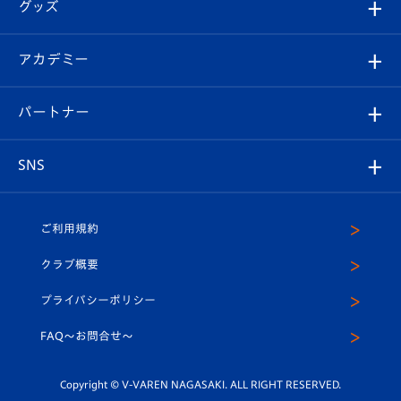
チケット
グッズ
チケット
選手プロフィール
Revive Team
フォトギャラリー
シーズンシート
オンラインショップ
アカデミー
イベント
スタッフプロフィール
スタジアムへのアクセス
スタジアムグルメ
V-LOVERS（ファンクラブ）
2026-27ユニフォーム
メディア
育成からのお知らせ
パートナー
マスコット紹介
ヴィヴィくんの長崎おもてなしガイド
はじめての観戦ガイド
プレイヤーズスイート
店舗情報
グッズ
アカデミー
チームスケジュール
V-EXPRESS
パートナー企業一覧
SNS
（ユニフォーム入場）
ホームタウン
U-18
クラブハウス（練習場）
パートナー募集
公式Twitter
ご利用規約
アカデミー
U-15
応援メディア
法人限定 VIP BOX
ヴィヴィくんインスタグラム
クラブ概要
スクール
U-12
メディア出演情報
プライバシーポリシー
公式LINE＠
スクール
FAQ〜お問合せ〜
平和祈念活動
Youtube公式チャンネル
ホームタウン活動
Copyright © V-VAREN NAGASAKI. ALL RIGHT RESERVED.