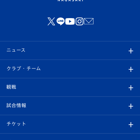
ニュース
すべて
クラブ・チーム
トップチーム
クラブプロフィール
観戦
クラブ
フィロソフィー
観戦ルール
試合情報
試合情報
クラブ概要
観戦ツアー
試合日程/結果
チケット
ファンクラブ
エンブレム紹介
はじめての観戦ガイド
順位表