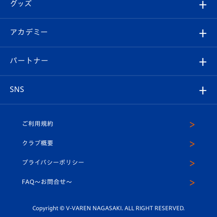
チケット
グッズ
チケット
選手プロフィール
Revive Team
フォトギャラリー
シーズンシート
オンラインショップ
アカデミー
イベント
スタッフプロフィール
スタジアムへのアクセス
スタジアムグルメ
V-LOVERS（ファンクラブ）
2026-27ユニフォーム
メディア
育成からのお知らせ
パートナー
マスコット紹介
ヴィヴィくんの長崎おもてなしガイド
はじめての観戦ガイド
プレイヤーズスイート
店舗情報
グッズ
アカデミー
チームスケジュール
V-EXPRESS
パートナー企業一覧
SNS
（ユニフォーム入場）
ホームタウン
U-18
クラブハウス（練習場）
パートナー募集
公式Twitter
ご利用規約
アカデミー
U-15
応援メディア
法人限定 VIP BOX
ヴィヴィくんインスタグラム
クラブ概要
スクール
U-12
メディア出演情報
プライバシーポリシー
公式LINE＠
スクール
FAQ〜お問合せ〜
平和祈念活動
Youtube公式チャンネル
ホームタウン活動
Copyright © V-VAREN NAGASAKI. ALL RIGHT RESERVED.