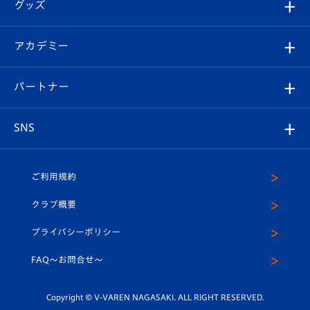
チケット
グッズ
チケット
選手プロフィール
Revive Team
フォトギャラリー
シーズンシート
オンラインショップ
アカデミー
イベント
スタッフプロフィール
スタジアムへのアクセス
スタジアムグルメ
V-LOVERS（ファンクラブ）
2026-27ユニフォーム
メディア
育成からのお知らせ
パートナー
マスコット紹介
ヴィヴィくんの長崎おもてなしガイド
はじめての観戦ガイド
プレイヤーズスイート
店舗情報
グッズ
アカデミー
チームスケジュール
V-EXPRESS
パートナー企業一覧
SNS
（ユニフォーム入場）
ホームタウン
U-18
クラブハウス（練習場）
パートナー募集
公式Twitter
ご利用規約
アカデミー
U-15
応援メディア
法人限定 VIP BOX
ヴィヴィくんインスタグラム
クラブ概要
スクール
U-12
メディア出演情報
プライバシーポリシー
公式LINE＠
スクール
FAQ〜お問合せ〜
平和祈念活動
Youtube公式チャンネル
ホームタウン活動
Copyright © V-VAREN NAGASAKI. ALL RIGHT RESERVED.