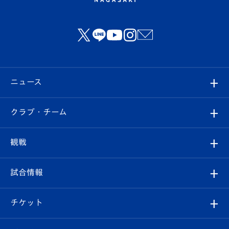
ニュース
すべて
クラブ・チーム
トップチーム
クラブプロフィール
観戦
クラブ
フィロソフィー
観戦ルール
試合情報
試合情報
クラブ概要
観戦ツアー
試合日程/結果
チケット
ファンクラブ
エンブレム紹介
はじめての観戦ガイド
順位表