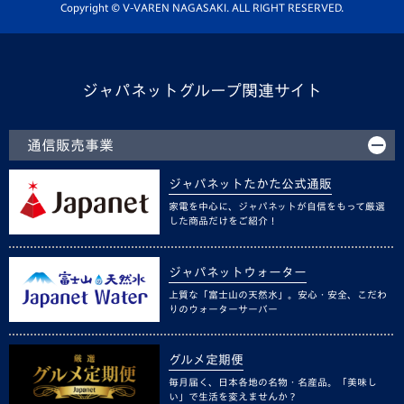
ホームタウン活動
Copyright © V-VAREN NAGASAKI. ALL RIGHT RESERVED.
ジャパネットグループ関連サイト
通信販売事業
ジャパネットたかた公式通販
家電を中心に、ジャパネットが自信をもって厳選
した商品だけをご紹介！
ジャパネットウォーター
上質な「富士山の天然水」。安心・安全、こだわ
りのウォーターサーバー
グルメ定期便
毎月届く、日本各地の名物・名産品。「美味し
い」で生活を変えませんか？