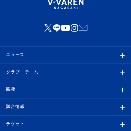
ニュース
すべて
クラブ・チーム
トップチーム
クラブプロフィール
観戦
クラブ
フィロソフィー
観戦ルール
試合情報
試合情報
クラブ概要
観戦ツアー
試合日程/結果
チケット
ファンクラブ