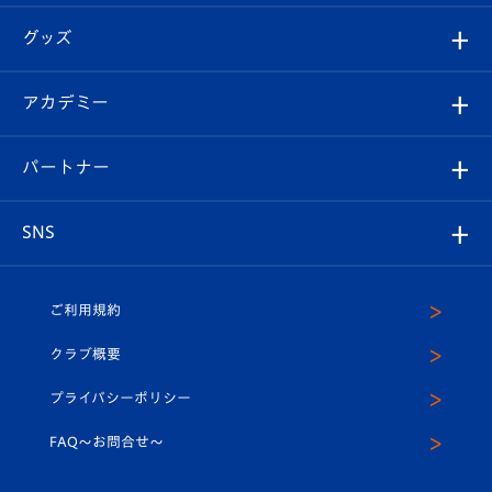
エンブレム紹介
はじめての観戦ガイド
順位表
チケット
グッズ
チケット
選手プロフィール
Revive Team
フォトギャラリー
シーズンシート
オンラインショップ
アカデミー
イベント
スタッフプロフィール
スタジアムへのアクセス
スタジアムグルメ
V-LOVERS（ファンクラブ）
2026-27ユニフォーム
メディア
育成からのお知らせ
パートナー
マスコット紹介
ヴィヴィくんの長崎おもてなしガイド
はじめての観戦ガイド
プレイヤーズスイート
店舗情報
グッズ
アカデミー
チームスケジュール
V-EXPRESS
パートナー企業一覧
SNS
（ユニフォーム入場）
ホームタウン
U-18
クラブハウス（練習場）
パートナー募集
公式Twitter
ご利用規約
アカデミー
U-15
応援メディア
法人限定 VIP BOX
ヴィヴィくんインスタグラム
クラブ概要
スクール
U-12
メディア出演情報
プライバシーポリシー
公式LINE＠
スクール
FAQ〜お問合せ〜
平和祈念活動
Youtube公式チャンネル