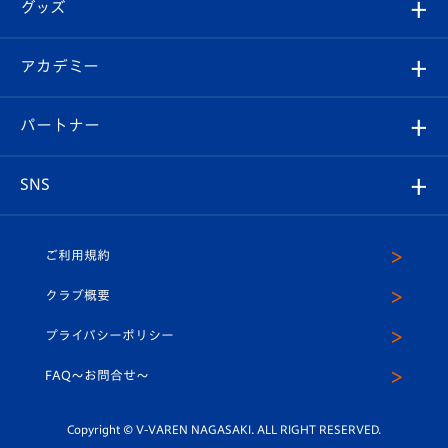
チケット
グッズ
チケット
選手プロフィール
Revive Team
フォトギャラリー
シーズンシート
オンラインショップ
アカデミー
イベント
スタッフプロフィール
スタジアムへのアクセス
スタジアムグルメ
V-LOVERS（ファンクラブ）
2026-27ユニフォーム
メディア
育成からのお知らせ
パートナー
マスコット紹介
ヴィヴィくんの長崎おもてなしガイド
はじめての観戦ガイド
プレイヤーズスイート
店舗情報
グッズ
アカデミー
チームスケジュール
V-EXPRESS
パートナー企業一覧
SNS
（ユニフォーム入場）
ホームタウン
U-18
クラブハウス（練習場）
パートナー募集
公式Twitter
ご利用規約
アカデミー
U-15
応援メディア
法人限定 VIP BOX
ヴィヴィくんインスタグラム
クラブ概要
スクール
U-12
メディア出演情報
プライバシーポリシー
公式LINE＠
スクール
FAQ〜お問合せ〜
平和祈念活動
Youtube公式チャンネル
ホームタウン活動
Copyright © V-VAREN NAGASAKI. ALL RIGHT RESERVED.