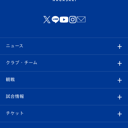
ニュース
すべて
クラブ・チーム
トップチーム
クラブプロフィール
観戦
クラブ
フィロソフィー
観戦ルール
試合情報
試合情報
クラブ概要
観戦ツアー
試合日程/結果
チケット
ファンクラブ
エンブレム紹介
はじめての観戦ガイド
順位表