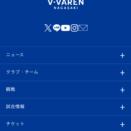
ニュース
すべて
クラブ・チーム
トップチーム
クラブプロフィール
観戦
クラブ
フィロソフィー
観戦ルール
試合情報
試合情報
クラブ概要
観戦ツアー
試合日程/結果
チケット
ファンクラブ