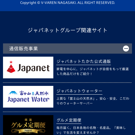
ホームタウン活動
Copyright © V-VAREN NAGASAKI. ALL RIGHT RESERVED.
ジャパネットグループ関連サイト
通信販売事業
ジャパネットたかた公式通販
家電を中心に、ジャパネットが自信をもって厳選
した商品だけをご紹介！
ジャパネットウォーター
上質な「富士山の天然水」。安心・安全、こだわ
りのウォーターサーバー
グルメ定期便
毎月届く、日本各地の名物・名産品。「美味し
い」で生活を変えませんか？