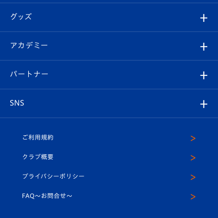
エンブレム紹介
はじめての観戦ガイド
順位表
チケット
グッズ
チケット
選手プロフィール
Revive Team
フォトギャラリー
シーズンシート
オンラインショップ
アカデミー
イベント
スタッフプロフィール
スタジアムへのアクセス
スタジアムグルメ
V-LOVERS（ファンクラブ）
2026-27ユニフォーム
メディア
育成からのお知らせ
パートナー
マスコット紹介
ヴィヴィくんの長崎おもてなしガイド
はじめての観戦ガイド
プレイヤーズスイート
店舗情報
グッズ
アカデミー
チームスケジュール
V-EXPRESS
パートナー企業一覧
SNS
（ユニフォーム入場）
ホームタウン
U-18
クラブハウス（練習場）
パートナー募集
公式Twitter
ご利用規約
アカデミー
U-15
応援メディア
法人限定 VIP BOX
ヴィヴィくんインスタグラム
クラブ概要
スクール
U-12
メディア出演情報
プライバシーポリシー
公式LINE＠
スクール
FAQ〜お問合せ〜
平和祈念活動
Youtube公式チャンネル