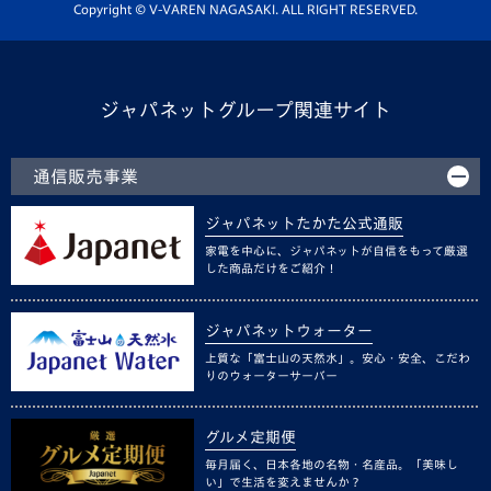
ホームタウン活動
Copyright © V-VAREN NAGASAKI. ALL RIGHT RESERVED.
ジャパネットグループ関連サイト
通信販売事業
ジャパネットたかた公式通販
家電を中心に、ジャパネットが自信をもって厳選
した商品だけをご紹介！
ジャパネットウォーター
上質な「富士山の天然水」。安心・安全、こだわ
りのウォーターサーバー
グルメ定期便
毎月届く、日本各地の名物・名産品。「美味し
い」で生活を変えませんか？