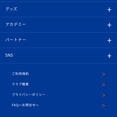
エンブレム紹介
はじめての観戦ガイド
順位表
チケット
グッズ
チケット
選手プロフィール
Revive Team
フォトギャラリー
シーズンシート
オンラインショップ
アカデミー
イベント
スタッフプロフィール
スタジアムへのアクセス
スタジアムグルメ
V-LOVERS（ファンクラブ）
2026-27ユニフォーム
メディア
育成からのお知らせ
パートナー
マスコット紹介
ヴィヴィくんの長崎おもてなしガイド
はじめての観戦ガイド
プレイヤーズスイート
店舗情報
グッズ
アカデミー
チームスケジュール
V-EXPRESS
パートナー企業一覧
SNS
（ユニフォーム入場）
ホームタウン
U-18
クラブハウス（練習場）
パートナー募集
公式Twitter
ご利用規約
アカデミー
U-15
応援メディア
法人限定 VIP BOX
ヴィヴィくんインスタグラム
クラブ概要
スクール
U-12
メディア出演情報
プライバシーポリシー
公式LINE＠
スクール
FAQ〜お問合せ〜
平和祈念活動
Youtube公式チャンネル