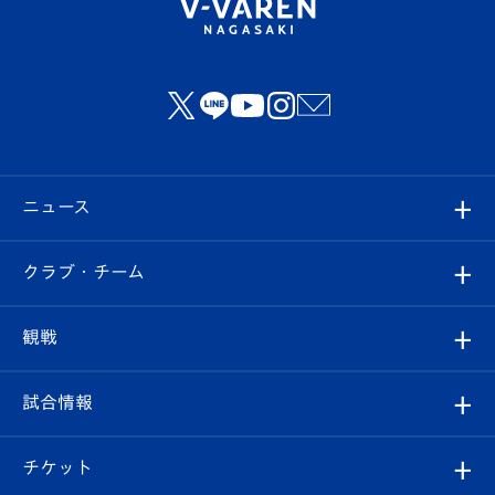
ニュース
すべて
クラブ・チーム
トップチーム
クラブプロフィール
観戦
クラブ
フィロソフィー
観戦ルール
試合情報
試合情報
クラブ概要
観戦ツアー
試合日程/結果
チケット
ファンクラブ