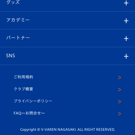
チケット
グッズ
チケット
選手プロフィール
Revive Team
フォトギャラリー
シーズンシート
オンラインショップ
アカデミー
イベント
スタッフプロフィール
スタジアムへのアクセス
スタジアムグルメ
V-LOVERS（ファンクラブ）
2026-27ユニフォーム
メディア
育成からのお知らせ
パートナー
マスコット紹介
ヴィヴィくんの長崎おもてなしガイド
はじめての観戦ガイド
プレイヤーズスイート
店舗情報
グッズ
アカデミー
チームスケジュール
V-EXPRESS
パートナー企業一覧
SNS
（ユニフォーム入場）
ホームタウン
U-18
クラブハウス（練習場）
パートナー募集
公式Twitter
ご利用規約
アカデミー
U-15
応援メディア
法人限定 VIP BOX
ヴィヴィくんインスタグラム
クラブ概要
スクール
U-12
メディア出演情報
プライバシーポリシー
公式LINE＠
スクール
FAQ〜お問合せ〜
平和祈念活動
Youtube公式チャンネル
ホームタウン活動
Copyright © V-VAREN NAGASAKI. ALL RIGHT RESERVED.