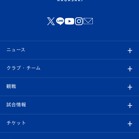
ニュース
すべて
クラブ・チーム
トップチーム
クラブプロフィール
観戦
クラブ
フィロソフィー
観戦ルール
試合情報
試合情報
クラブ概要
観戦ツアー
試合日程/結果
チケット
ファンクラブ
エンブレム紹介
はじめての観戦ガイド
順位表