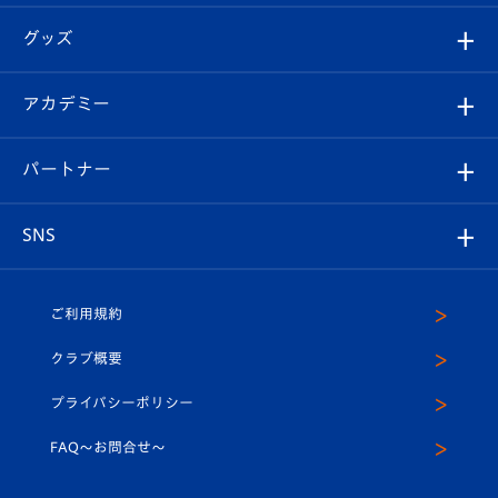
エンブレム紹介
はじめての観戦ガイド
順位表
チケット
グッズ
チケット
選手プロフィール
Revive Team
フォトギャラリー
シーズンシート
オンラインショップ
アカデミー
イベント
スタッフプロフィール
スタジアムへのアクセス
スタジアムグルメ
V-LOVERS（ファンクラブ）
2026-27ユニフォーム
メディア
育成からのお知らせ
パートナー
マスコット紹介
ヴィヴィくんの長崎おもてなしガイド
はじめての観戦ガイド
プレイヤーズスイート
店舗情報
グッズ
アカデミー
チームスケジュール
V-EXPRESS
パートナー企業一覧
SNS
（ユニフォーム入場）
ホームタウン
U-18
クラブハウス（練習場）
パートナー募集
公式Twitter
ご利用規約
アカデミー
U-15
応援メディア
法人限定 VIP BOX
ヴィヴィくんインスタグラム
クラブ概要
スクール
U-12
メディア出演情報
プライバシーポリシー
公式LINE＠
スクール
FAQ〜お問合せ〜
平和祈念活動
Youtube公式チャンネル