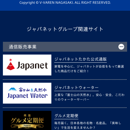
ホームタウン活動
Copyright © V-VAREN NAGASAKI. ALL RIGHT RESERVED.
ジャパネットグループ関連サイト
通信販売事業
ジャパネットたかた公式通販
家電を中心に、ジャパネットが自信をもって厳選
した商品だけをご紹介！
ジャパネットウォーター
上質な「富士山の天然水」。安心・安全、こだわ
りのウォーターサーバー
グルメ定期便
毎月届く、日本各地の名物・名産品。「美味し
い」で生活を変えませんか？