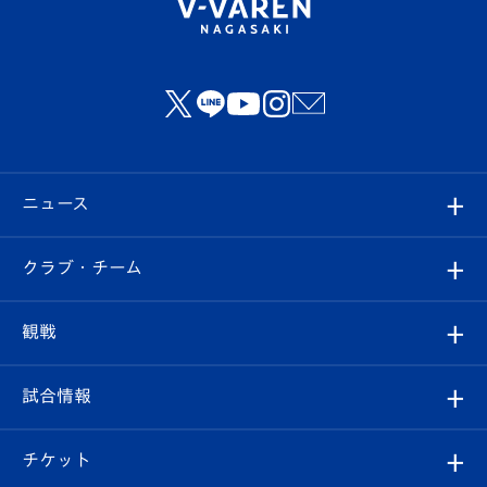
ニュース
すべて
クラブ・チーム
トップチーム
クラブプロフィール
観戦
クラブ
フィロソフィー
観戦ルール
試合情報
試合情報
クラブ概要
観戦ツアー
試合日程/結果
チケット
ファンクラブ