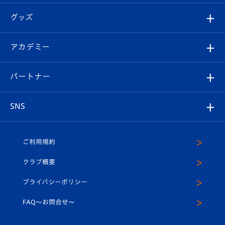
エンブレム紹介
はじめての観戦ガイド
順位表
チケット
グッズ
チケット
選手プロフィール
Revive Team
フォトギャラリー
シーズンシート
オンラインショップ
アカデミー
イベント
スタッフプロフィール
スタジアムへのアクセス
スタジアムグルメ
V-LOVERS（ファンクラブ）
2026-27ユニフォーム
メディア
育成からのお知らせ
パートナー
マスコット紹介
ヴィヴィくんの長崎おもてなしガイド
はじめての観戦ガイド
プレイヤーズスイート
店舗情報
グッズ
アカデミー
チームスケジュール
V-EXPRESS
パートナー企業一覧
SNS
（ユニフォーム入場）
ホームタウン
U-18
クラブハウス（練習場）
パートナー募集
公式Twitter
ご利用規約
アカデミー
U-15
応援メディア
法人限定 VIP BOX
ヴィヴィくんインスタグラム
クラブ概要
スクール
U-12
メディア出演情報
プライバシーポリシー
公式LINE＠
スクール
FAQ〜お問合せ〜
平和祈念活動
Youtube公式チャンネル