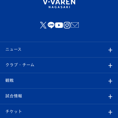
ニュース
すべて
クラブ・チーム
トップチーム
クラブプロフィール
観戦
クラブ
フィロソフィー
観戦ルール
試合情報
試合情報
クラブ概要
観戦ツアー
試合日程/結果
チケット
ファンクラブ