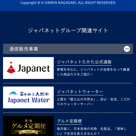
ホームタウン活動
Copyright © V-VAREN NAGASAKI. ALL RIGHT RESERVED.
ジャパネットグループ関連サイト
通信販売事業
ジャパネットたかた公式通販
家電を中心に、ジャパネットが自信をもって厳選
した商品だけをご紹介！
ジャパネットウォーター
上質な「富士山の天然水」。安心・安全、こだわ
りのウォーターサーバー
グルメ定期便
毎月届く、日本各地の名物・名産品。「美味し
い」で生活を変えませんか？