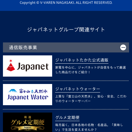
ホームタウン活動
Copyright © V-VAREN NAGASAKI. ALL RIGHT RESERVED.
ジャパネットグループ関連サイト
通信販売事業
ジャパネットたかた公式通販
家電を中心に、ジャパネットが自信をもって厳選
した商品だけをご紹介！
ジャパネットウォーター
上質な「富士山の天然水」。安心・安全、こだわ
りのウォーターサーバー
グルメ定期便
毎月届く、日本各地の名物・名産品。「美味し
い」で生活を変えませんか？