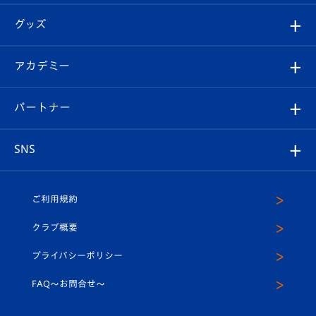
エンブレム紹介
はじめての観戦ガイド
順位表
チケット
グッズ
チケット
選手プロフィール
Revive Team
フォトギャラリー
シーズンシート
オンラインショップ
アカデミー
イベント
スタッフプロフィール
スタジアムへのアクセス
スタジアムグルメ
V-LOVERS（ファンクラブ）
2026-27ユニフォーム
メディア
育成からのお知らせ
パートナー
マスコット紹介
ヴィヴィくんの長崎おもてなしガイド
はじめての観戦ガイド
プレイヤーズスイート
店舗情報
グッズ
アカデミー
チームスケジュール
V-EXPRESS
パートナー企業一覧
SNS
（ユニフォーム入場）
ホームタウン
U-18
クラブハウス（練習場）
パートナー募集
公式Twitter
ご利用規約
アカデミー
U-15
応援メディア
法人限定 VIP BOX
ヴィヴィくんインスタグラム
クラブ概要
スクール
U-12
メディア出演情報
プライバシーポリシー
公式LINE＠
スクール
FAQ〜お問合せ〜
平和祈念活動
Youtube公式チャンネル