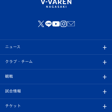
ニュース
すべて
クラブ・チーム
トップチーム
クラブプロフィール
観戦
クラブ
フィロソフィー
観戦ルール
試合情報
試合情報
クラブ概要
観戦ツアー
試合日程/結果
チケット
ファンクラブ