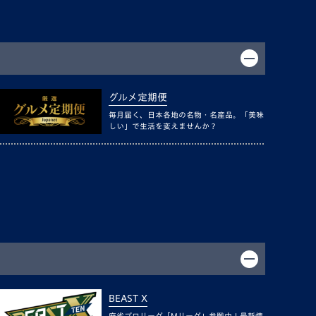
グルメ定期便
毎月届く、日本各地の名物・名産品。「美味
しい」で生活を変えませんか？
BEAST X
麻雀プロリーグ「Mリーグ」参戦中！最新情