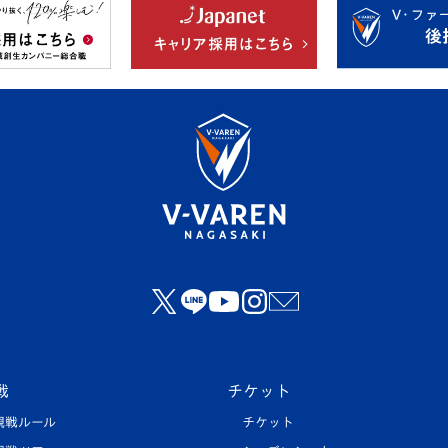
戦
チケット
観戦ルール
チケット