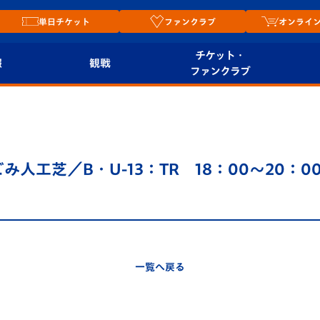
単日チケット
ファンクラブ
オンライ
チケット・
報
観戦
ファンクラブ
観戦ルール
チケット
オンラ
はじめての観戦ガイ
シーズンシート
2026
ド
ム
ごみ人工芝／B・U-13：TR 18：00～20：
プレイヤーズスイート
Revive Team
店舗情
関連
V-LOVERS（ファン
スタジアムへのアク
クラブ）
セス
リー
一覧へ戻る
ヴィヴィくんの長崎
ルメ
おもてなしガイド