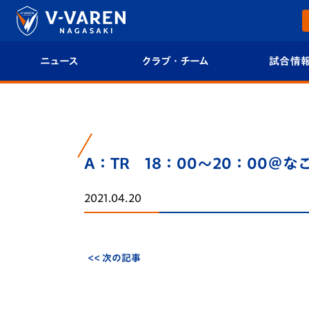
ニュース
クラブ・チーム
試合情
すべて
クラブプロフィール
試合日程/結果
トップチーム
フィロソフィー
試合情報
A：TR 18：00～20：00＠な
クラブ
クラブ概要
順位表
2021.04.20
試合情報
エンブレム紹介
U-21 Jリーグ
ファンクラブ
選手プロフィール
フォトギャラ
<< 次の記事
チケット
スタッフプロフィール
スタジアムグ