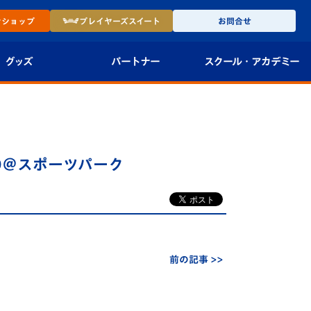
ン
ショップ
プレイヤーズ
スイート
お問合せ
グッズ
パートナー
スクール・
アカデミー
インショップ
パートナー企業一覧
アカデミー
-27ユニフォー
パートナー募集
U-18
00＠スポーツパーク
法人限定 VIP BOX
U-15
報
U-12
スクール
前の記事 >>