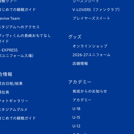
観戦ツアー
シーズンシート
はじめての観戦ガイド
V-LOVERS（ファンクラブ）
evive Team
プレイヤーズスイート
スタジアムへのアクセス
ヴィヴィくんの長崎おもてなし
グッズ
ガイド
オンラインショップ
-EXPRESS
2026-27ユニフォーム
（ユニフォーム入場）
店舗情報
合情報
アカデミー
試合日程/結果
育成からのお知らせ
順位表
アカデミー
フォトギャラリー
U-18
スタジアムグルメ
U-15
はじめての観戦ガイド
U-12