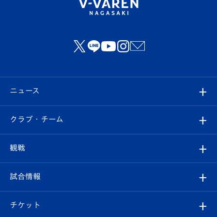
ニュース
すべて
クラブ・チーム
トップチーム
クラブプロフィール
観戦
クラブ
フィロソフィー
観戦ルール
試合情報
試合情報
クラブ概要
観戦ツアー
試合日程/結果
チケット
ファンクラブ