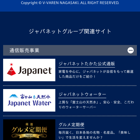
ホームタウン活動
Copyright © V-VAREN NAGASAKI. ALL RIGHT RESERVED.
ジャパネットグループ関連サイト
通信販売事業
ジャパネットたかた公式通販
家電を中心に、ジャパネットが自信をもって厳選
した商品だけをご紹介！
ジャパネットウォーター
上質な「富士山の天然水」。安心・安全、こだわ
りのウォーターサーバー
グルメ定期便
毎月届く、日本各地の名物・名産品。「美味し
い」で生活を変えませんか？