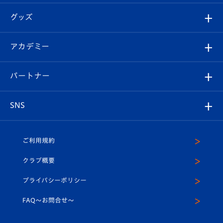
エンブレム紹介
はじめての観戦ガイド
順位表
チケット
グッズ
チケット
選手プロフィール
Revive Team
フォトギャラリー
シーズンシート
オンラインショップ
アカデミー
イベント
スタッフプロフィール
スタジアムへのアクセス
スタジアムグルメ
V-LOVERS（ファンクラブ）
2026-27ユニフォーム
メディア
育成からのお知らせ
パートナー
マスコット紹介
ヴィヴィくんの長崎おもてなしガイド
はじめての観戦ガイド
プレイヤーズスイート
店舗情報
グッズ
アカデミー
チームスケジュール
V-EXPRESS
パートナー企業一覧
SNS
（ユニフォーム入場）
ホームタウン
U-18
クラブハウス（練習場）
パートナー募集
公式Twitter
ご利用規約
アカデミー
U-15
応援メディア
法人限定 VIP BOX
ヴィヴィくんインスタグラム
クラブ概要
スクール
U-12
メディア出演情報
プライバシーポリシー
公式LINE＠
スクール
FAQ〜お問合せ〜
平和祈念活動
Youtube公式チャンネル