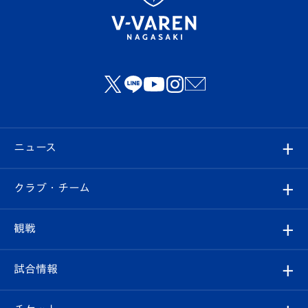
ニュース
すべて
クラブ・チーム
トップチーム
クラブプロフィール
観戦
クラブ
フィロソフィー
観戦ルール
試合情報
試合情報
クラブ概要
観戦ツアー
試合日程/結果