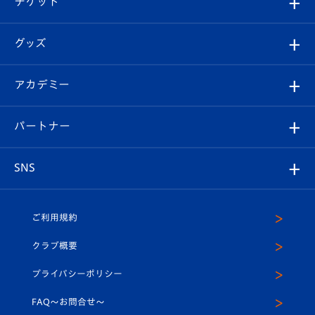
チケット
ファンクラブ
エンブレム紹介
はじめての観戦ガイド
順位表
チケット
グッズ
チケット
選手プロフィール
Revive Team
フォトギャラリー
シーズンシート
オンラインショップ
アカデミー
イベント
スタッフプロフィール
スタジアムへのアクセス
スタジアムグルメ
V-LOVERS（ファンクラブ）
2026-27ユニフォーム
メディア
育成からのお知らせ
パートナー
マスコット紹介
ヴィヴィくんの長崎おもてなしガイド
はじめての観戦ガイド
プレイヤーズスイート
店舗情報
グッズ
アカデミー
チームスケジュール
V-EXPRESS
パートナー企業一覧
SNS
（ユニフォーム入場）
ホームタウン
U-18
クラブハウス（練習場）
パートナー募集
公式Twitter
ご利用規約
アカデミー
U-15
応援メディア
法人限定 VIP BOX
ヴィヴィくんインスタグラム
クラブ概要
スクール
U-12
メディア出演情報
プライバシーポリシー
公式LINE＠
スクール
FAQ〜お問合せ〜
平和祈念活動
Youtube公式チャンネル