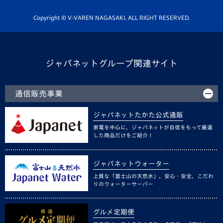
ホームタウン活動
Copyright © V-VAREN NAGASAKI. ALL RIGHT RESERVED.
ジャパネットグループ関連サイト
通信販売事業
ジャパネットたかた公式通販
家電を中心に、ジャパネットが自信をもって厳選
した商品だけをご紹介！
ジャパネットウォーター
上質な「富士山の天然水」。安心・安全、こだわ
りのウォーターサーバー
グルメ定期便