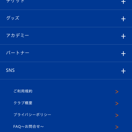
チケット
ファンクラブ
エンブレム紹介
はじめての観戦ガイド
順位表
チケット
グッズ
チケット
選手プロフィール
Revive Team
フォトギャラリー
シーズンシート
オンラインショップ
アカデミー
イベント
スタッフプロフィール
スタジアムへのアクセス
スタジアムグルメ
V-LOVERS（ファンクラブ）
2026-27ユニフォーム
メディア
育成からのお知らせ
パートナー
マスコット紹介
ヴィヴィくんの長崎おもてなしガイド
はじめての観戦ガイド
プレイヤーズスイート
店舗情報
グッズ
アカデミー
チームスケジュール
V-EXPRESS
パートナー企業一覧
SNS
（ユニフォーム入場）
ホームタウン
U-18
クラブハウス（練習場）
パートナー募集
公式Twitter
ご利用規約
アカデミー
U-15
応援メディア
法人限定 VIP BOX
ヴィヴィくんインスタグラム
クラブ概要
スクール
U-12
メディア出演情報
プライバシーポリシー
公式LINE＠
スクール
FAQ〜お問合せ〜
平和祈念活動
Youtube公式チャンネル