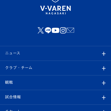
ニュース
すべて
クラブ・チーム
トップチーム
クラブプロフィール
観戦
クラブ
フィロソフィー
観戦ルール
試合情報
試合情報
クラブ概要
観戦ツアー
試合日程/結果