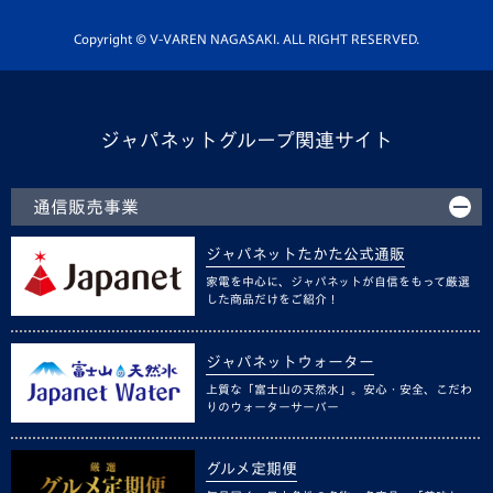
ホームタウン活動
Copyright © V-VAREN NAGASAKI. ALL RIGHT RESERVED.
ジャパネットグループ関連サイト
通信販売事業
ジャパネットたかた公式通販
家電を中心に、ジャパネットが自信をもって厳選
した商品だけをご紹介！
ジャパネットウォーター
上質な「富士山の天然水」。安心・安全、こだわ
りのウォーターサーバー
グルメ定期便