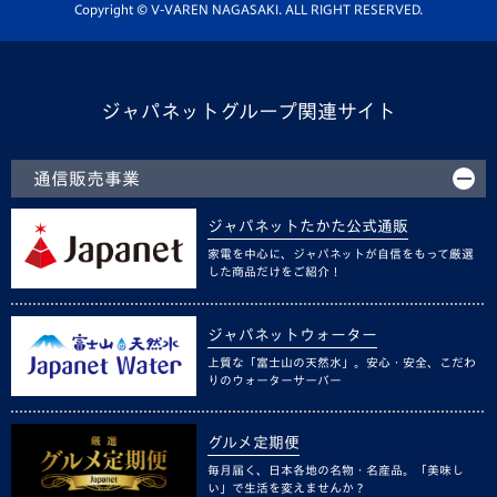
ホームタウン活動
Copyright © V-VAREN NAGASAKI. ALL RIGHT RESERVED.
ジャパネットグループ関連サイト
通信販売事業
ジャパネットたかた公式通販
家電を中心に、ジャパネットが自信をもって厳選
した商品だけをご紹介！
ジャパネットウォーター
上質な「富士山の天然水」。安心・安全、こだわ
りのウォーターサーバー
グルメ定期便
毎月届く、日本各地の名物・名産品。「美味し
い」で生活を変えませんか？