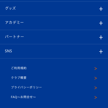
エンブレム紹介
はじめての観戦ガイド
順位表
チケット
グッズ
チケット
選手プロフィール
Revive Team
フォトギャラリー
シーズンシート
オンラインショップ
アカデミー
イベント
スタッフプロフィール
スタジアムへのアクセス
スタジアムグルメ
V-LOVERS（ファンクラブ）
2026-27ユニフォーム
メディア
育成からのお知らせ
パートナー
マスコット紹介
ヴィヴィくんの長崎おもてなしガイド
はじめての観戦ガイド
プレイヤーズスイート
店舗情報
グッズ
アカデミー
チームスケジュール
V-EXPRESS
パートナー企業一覧
SNS
（ユニフォーム入場）
ホームタウン
U-18
クラブハウス（練習場）
パートナー募集
公式Twitter
ご利用規約
アカデミー
U-15
応援メディア
法人限定 VIP BOX
ヴィヴィくんインスタグラム
クラブ概要
スクール
U-12
メディア出演情報
プライバシーポリシー
公式LINE＠
スクール
FAQ〜お問合せ〜
平和祈念活動
Youtube公式チャンネル