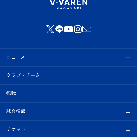
ニュース
すべて
クラブ・チーム
トップチーム
クラブプロフィール
観戦
クラブ
フィロソフィー
観戦ルール
試合情報
試合情報
クラブ概要
観戦ツアー
試合日程/結果
チケット
ファンクラブ