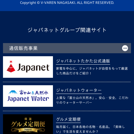
ホームタウン活動
Copyright © V-VAREN NAGASAKI. ALL RIGHT RESERVED.
ジャパネットグループ関連サイト
通信販売事業
ジャパネットたかた公式通販
家電を中心に、ジャパネットが自信をもって厳選
した商品だけをご紹介！
ジャパネットウォーター
上質な「富士山の天然水」。安心・安全、こだわ
りのウォーターサーバー
グルメ定期便
毎月届く、日本各地の名物・名産品。「美味し
い」で生活を変えませんか？