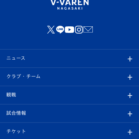
ニュース
すべて
クラブ・チーム
トップチーム
クラブプロフィール
観戦
クラブ
フィロソフィー
観戦ルール
試合情報
試合情報
クラブ概要
観戦ツアー
試合日程/結果
チケット
ファンクラブ