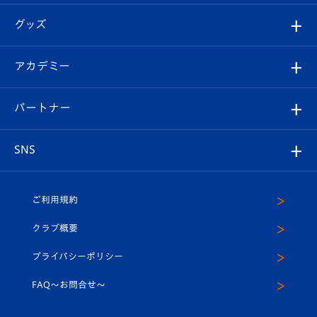
エンブレム紹介
はじめての観戦ガイド
順位表
チケット
グッズ
チケット
選手プロフィール
Revive Team
フォトギャラリー
シーズンシート
オンラインショップ
アカデミー
イベント
スタッフプロフィール
スタジアムへのアクセス
スタジアムグルメ
V-LOVERS（ファンクラブ）
2026-27ユニフォーム
メディア
育成からのお知らせ
パートナー
マスコット紹介
ヴィヴィくんの長崎おもてなしガイド
はじめての観戦ガイド
プレイヤーズスイート
店舗情報
グッズ
アカデミー
チームスケジュール
V-EXPRESS
パートナー企業一覧
SNS
（ユニフォーム入場）
ホームタウン
U-18
クラブハウス（練習場）
パートナー募集
公式Twitter
ご利用規約
アカデミー
U-15
応援メディア
法人限定 VIP BOX
ヴィヴィくんインスタグラム
クラブ概要
スクール
U-12
メディア出演情報
プライバシーポリシー
公式LINE＠
スクール
FAQ〜お問合せ〜
平和祈念活動
Youtube公式チャンネル