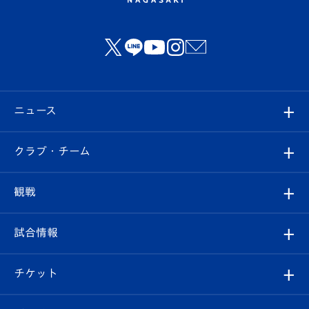
ニュース
すべて
クラブ・チーム
トップチーム
クラブプロフィール
観戦
クラブ
フィロソフィー
観戦ルール
試合情報
試合情報
クラブ概要
観戦ツアー
試合日程/結果
チケット
ファンクラブ
エンブレム紹介
はじめての観戦ガイド
順位表