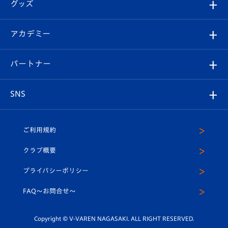
チケット
グッズ
チケット
選手プロフィール
Revive Team
フォトギャラリー
シーズンシート
オンラインショップ
アカデミー
イベント
スタッフプロフィール
スタジアムへのアクセス
スタジアムグルメ
V-LOVERS（ファンクラブ）
2026-27ユニフォーム
メディア
育成からのお知らせ
パートナー
マスコット紹介
ヴィヴィくんの長崎おもてなしガイド
はじめての観戦ガイド
プレイヤーズスイート
店舗情報
グッズ
アカデミー
チームスケジュール
V-EXPRESS
パートナー企業一覧
SNS
（ユニフォーム入場）
ホームタウン
U-18
クラブハウス（練習場）
パートナー募集
公式Twitter
ご利用規約
アカデミー
U-15
応援メディア
法人限定 VIP BOX
ヴィヴィくんインスタグラム
クラブ概要
スクール
U-12
メディア出演情報
プライバシーポリシー
公式LINE＠
スクール
FAQ〜お問合せ〜
平和祈念活動
Youtube公式チャンネル
ホームタウン活動
Copyright © V-VAREN NAGASAKI. ALL RIGHT RESERVED.