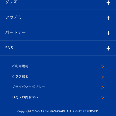
チケット
グッズ
チケット
選手プロフィール
Revive Team
フォトギャラリー
シーズンシート
オンラインショップ
アカデミー
イベント
スタッフプロフィール
スタジアムへのアクセス
スタジアムグルメ
V-LOVERS（ファンクラブ）
2026-27ユニフォーム
メディア
育成からのお知らせ
パートナー
マスコット紹介
ヴィヴィくんの長崎おもてなしガイド
はじめての観戦ガイド
プレイヤーズスイート
店舗情報
グッズ
アカデミー
チームスケジュール
V-EXPRESS
パートナー企業一覧
SNS
（ユニフォーム入場）
ホームタウン
U-18
クラブハウス（練習場）
パートナー募集
公式Twitter
ご利用規約
アカデミー
U-15
応援メディア
法人限定 VIP BOX
ヴィヴィくんインスタグラム
クラブ概要
スクール
U-12
メディア出演情報
プライバシーポリシー
公式LINE＠
スクール
FAQ〜お問合せ〜
平和祈念活動
Youtube公式チャンネル
ホームタウン活動
Copyright © V-VAREN NAGASAKI. ALL RIGHT RESERVED.