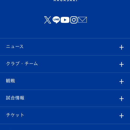
ニュース
すべて
クラブ・チーム
トップチーム
クラブプロフィール
観戦
クラブ
フィロソフィー
観戦ルール
試合情報
試合情報
クラブ概要
観戦ツアー
試合日程/結果
チケット
ファンクラブ
エンブレム紹介
はじめての観戦ガイド
順位表