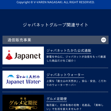
ホームタウン活動
Copyright © V-VAREN NAGASAKI. ALL RIGHT RESERVED.
ジャパネットグループ関連サイト
通信販売事業
ジャパネットたかた公式通販
家電を中心に、ジャパネットが自信をもって厳選
した商品だけをご紹介！
ジャパネットウォーター
上質な「富士山の天然水」。安心・安全、こだわ
りのウォーターサーバー
グルメ定期便
毎月届く、日本各地の名物・名産品。「美味し
い」で生活を変えませんか？