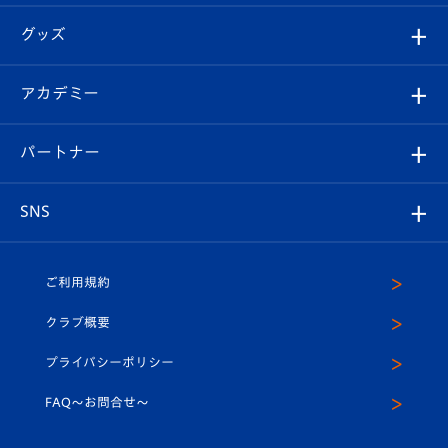
エンブレム紹介
はじめての観戦ガイド
順位表
チケット
グッズ
チケット
選手プロフィール
Revive Team
フォトギャラリー
シーズンシート
オンラインショップ
アカデミー
イベント
スタッフプロフィール
スタジアムへのアクセス
スタジアムグルメ
V-LOVERS（ファンクラブ）
2026-27ユニフォーム
メディア
育成からのお知らせ
パートナー
マスコット紹介
ヴィヴィくんの長崎おもてなしガイド
はじめての観戦ガイド
プレイヤーズスイート
店舗情報
グッズ
アカデミー
チームスケジュール
V-EXPRESS
パートナー企業一覧
SNS
（ユニフォーム入場）
ホームタウン
U-18
クラブハウス（練習場）
パートナー募集
公式Twitter
ご利用規約
アカデミー
U-15
応援メディア
法人限定 VIP BOX
ヴィヴィくんインスタグラム
クラブ概要
スクール
U-12
メディア出演情報
プライバシーポリシー
公式LINE＠
スクール
FAQ〜お問合せ〜
平和祈念活動
Youtube公式チャンネル