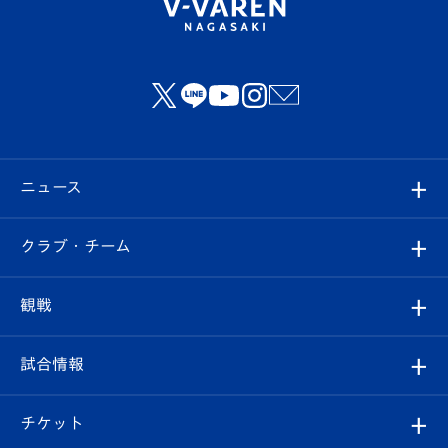
ニュース
すべて
クラブ・チーム
トップチーム
クラブプロフィール
観戦
クラブ
フィロソフィー
観戦ルール
試合情報
試合情報
クラブ概要
観戦ツアー
試合日程/結果
チケット
ファンクラブ