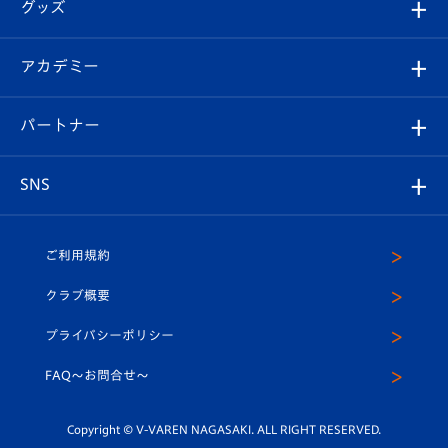
チケット
グッズ
チケット
選手プロフィール
Revive Team
フォトギャラリー
シーズンシート
オンラインショップ
アカデミー
イベント
スタッフプロフィール
スタジアムへのアクセス
スタジアムグルメ
V-LOVERS（ファンクラブ）
2026-27ユニフォーム
メディア
育成からのお知らせ
パートナー
マスコット紹介
ヴィヴィくんの長崎おもてなしガイド
はじめての観戦ガイド
プレイヤーズスイート
店舗情報
グッズ
アカデミー
チームスケジュール
V-EXPRESS
パートナー企業一覧
SNS
（ユニフォーム入場）
ホームタウン
U-18
クラブハウス（練習場）
パートナー募集
公式Twitter
ご利用規約
アカデミー
U-15
応援メディア
法人限定 VIP BOX
ヴィヴィくんインスタグラム
クラブ概要
スクール
U-12
メディア出演情報
プライバシーポリシー
公式LINE＠
スクール
FAQ〜お問合せ〜
平和祈念活動
Youtube公式チャンネル
ホームタウン活動
Copyright © V-VAREN NAGASAKI. ALL RIGHT RESERVED.