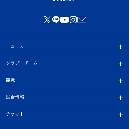
ニュース
すべて
クラブ・チーム
トップチーム
クラブプロフィール
観戦
クラブ
フィロソフィー
観戦ルール
試合情報
試合情報
クラブ概要
観戦ツアー
試合日程/結果
チケット
ファンクラブ
エンブレム紹介
はじめての観戦ガイド
順位表