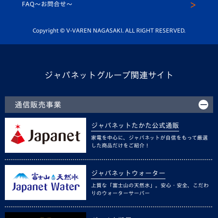
スクール
FAQ〜お問合せ〜
平和祈念活動
Youtube公式チャンネル
ホームタウン活動
Copyright © V-VAREN NAGASAKI. ALL RIGHT RESERVED.
ジャパネットグループ関連サイト
通信販売事業
ジャパネットたかた公式通販
家電を中心に、ジャパネットが自信をもって厳選
した商品だけをご紹介！
ジャパネットウォーター
上質な「富士山の天然水」。安心・安全、こだわ
りのウォーターサーバー