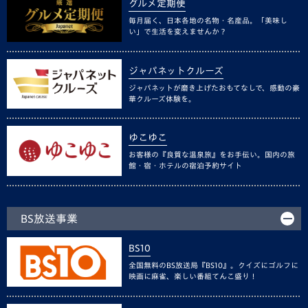
グルメ定期便
毎月届く、日本各地の名物・名産品。「美味し
い」で生活を変えませんか？
ジャパネットクルーズ
ジャパネットが磨き上げたおもてなしで、感動の豪
華クルーズ体験を。
ゆこゆこ
お客様の『良質な温泉旅』をお手伝い。国内の旅
館・宿・ホテルの宿泊予約サイト
BS放送事業
BS10
全国無料のBS放送局『BS10』。クイズにゴルフに
映画に麻雀、楽しい番組てんこ盛り！