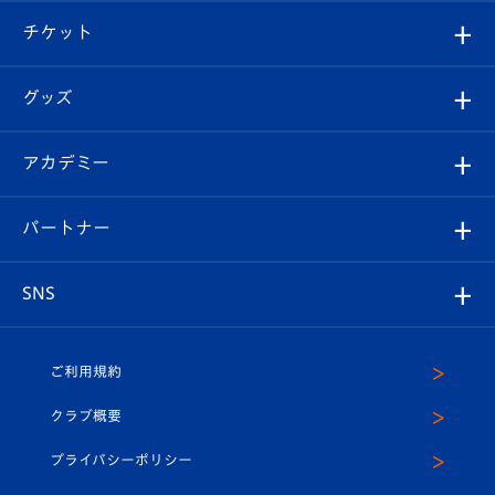
クラブ概要
観戦ツアー
試合日程/結果
チケット
ファンクラブ
エンブレム紹介
はじめての観戦ガイド
順位表
チケット
グッズ
チケット
選手プロフィール
Revive Team
フォトギャラリー
シーズンシート
オンラインショップ
アカデミー
イベント
スタッフプロフィール
スタジアムへのアクセス
スタジアムグルメ
V-LOVERS（ファンクラブ）
2026-27ユニフォーム
メディア
育成からのお知らせ
パートナー
マスコット紹介
ヴィヴィくんの長崎おもてなしガイド
はじめての観戦ガイド
プレイヤーズスイート
店舗情報
グッズ
アカデミー
チームスケジュール
V-EXPRESS
パートナー企業一覧
SNS
（ユニフォーム入場）
ホームタウン
U-18
クラブハウス（練習場）
パートナー募集
公式Twitter
ご利用規約
アカデミー
U-15
応援メディア
法人限定 VIP BOX
ヴィヴィくんインスタグラム
クラブ概要
スクール
U-12
メディア出演情報
プライバシーポリシー
公式LINE＠