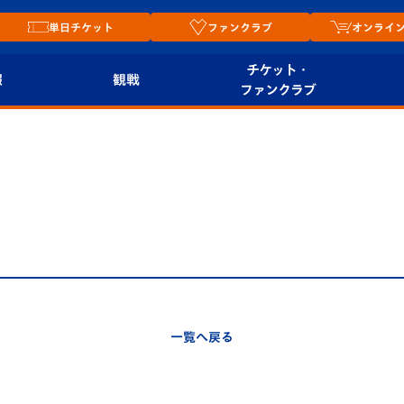
単日チケット
ファンクラブ
オンライ
チケット・
報
観戦
ファンクラブ
観戦ルール
チケット
オンラ
はじめての観戦ガイ
シーズンシート
2026
ド
ム
プレイヤーズスイート
Revive Team
店舗情
関連
V-LOVERS（ファン
スタジアムへのアク
クラブ）
セス
リー
一覧へ戻る
ヴィヴィくんの長崎
ルメ
おもてなしガイド