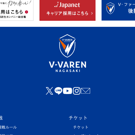
戦
チケット
観戦ルール
チケット