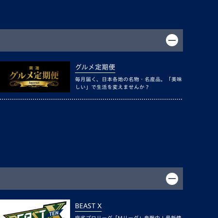
グルメ定期便
毎月届く、日本各地の名物・名産品。「美味
しい」で生活を変えませんか？
BEAST X
麻雀プロリーグ「Mリーグ」参戦中！最新情