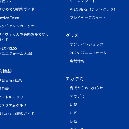
観戦ツアー
シーズンシート
はじめての観戦ガイド
V-LOVERS（ファンクラブ）
evive Team
プレイヤーズスイート
スタジアムへのアクセス
ヴィヴィくんの長崎おもてなし
グッズ
ガイド
オンラインショップ
-EXPRESS
2026-27ユニフォーム
（ユニフォーム入場）
店舗情報
合情報
アカデミー
試合日程/結果
育成からのお知らせ
順位表
アカデミー
フォトギャラリー
U-18
スタジアムグルメ
U-15
はじめての観戦ガイド
U-12