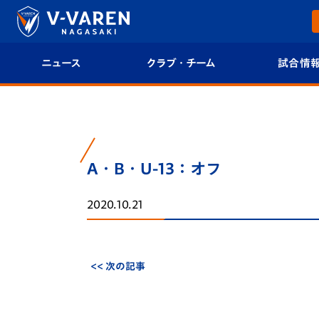
ニュース
クラブ・チーム
試合情
すべて
クラブプロフィール
試合日程/結果
トップチーム
フィロソフィー
試合情報
A・B・U-13：オフ
クラブ
クラブ概要
順位表
2020.10.21
試合情報
エンブレム紹介
U-21 Jリーグ
ファンクラブ
選手プロフィール
フォトギャラ
<< 次の記事
チケット
スタッフプロフィール
スタジアムグ