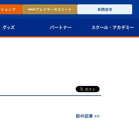
ン
ショップ
プレイヤーズ
スイート
お問合せ
グッズ
パートナー
スクール・
アカデミー
インショップ
パートナー企業一覧
アカデミー
-27ユニフォー
パートナー募集
U-18
法人限定 VIP BOX
U-15
報
U-12
スクール
前の記事 >>