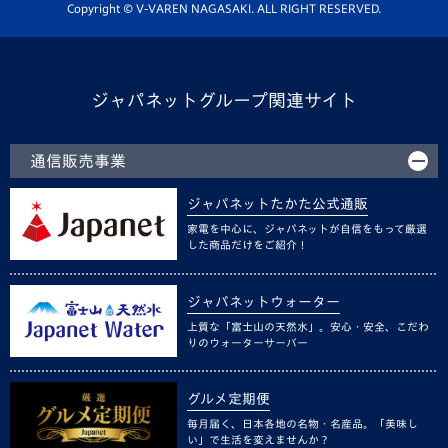
ホームタウン活動
Copyright © V-VAREN NAGASAKI. ALL RIGHT RESERVED.
ジャパネットグループ関連サイト
通信販売事業
ジャパネットたかた公式通販
家電を中心に、ジャパネットが自信をもって厳選
した商品だけをご紹介！
ジャパネットウォーター
上質な「富士山の天然水」。安心・安全、こだわ
りのウォーターサーバー
グルメ定期便
毎月届く、日本各地の名物・名産品。「美味し
い」で生活を変えませんか？