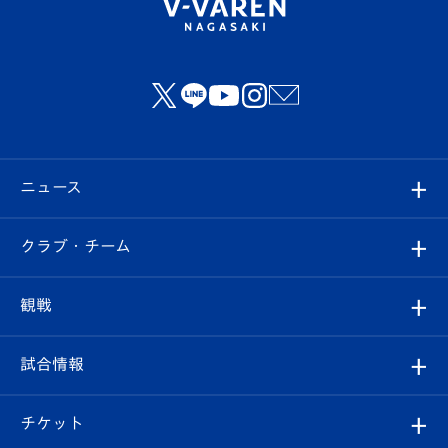
ニュース
すべて
クラブ・チーム
トップチーム
クラブプロフィール
観戦
クラブ
フィロソフィー
観戦ルール
試合情報
試合情報
クラブ概要
観戦ツアー
試合日程/結果
チケット
ファンクラブ