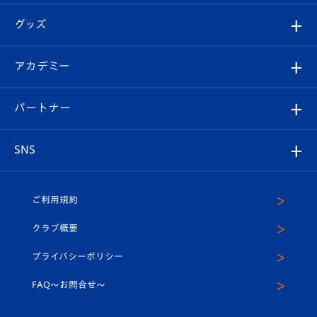
エンブレム紹介
はじめての観戦ガイド
順位表
チケット
グッズ
チケット
選手プロフィール
Revive Team
フォトギャラリー
シーズンシート
オンラインショップ
アカデミー
イベント
スタッフプロフィール
スタジアムへのアクセス
スタジアムグルメ
V-LOVERS（ファンクラブ）
2026-27ユニフォーム
メディア
育成からのお知らせ
パートナー
マスコット紹介
ヴィヴィくんの長崎おもてなしガイド
はじめての観戦ガイド
プレイヤーズスイート
店舗情報
グッズ
アカデミー
チームスケジュール
V-EXPRESS
パートナー企業一覧
SNS
（ユニフォーム入場）
ホームタウン
U-18
クラブハウス（練習場）
パートナー募集
公式Twitter
ご利用規約
アカデミー
U-15
応援メディア
法人限定 VIP BOX
ヴィヴィくんインスタグラム
クラブ概要
スクール
U-12
メディア出演情報
プライバシーポリシー
公式LINE＠
スクール
FAQ〜お問合せ〜
平和祈念活動
Youtube公式チャンネル