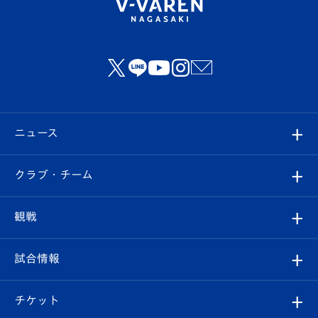
ニュース
すべて
クラブ・チーム
トップチーム
クラブプロフィール
観戦
クラブ
フィロソフィー
観戦ルール
試合情報
試合情報
クラブ概要
観戦ツアー
試合日程/結果
チケット
ファンクラブ