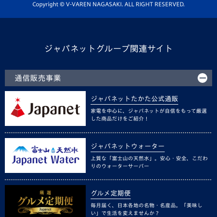
ホームタウン活動
Copyright © V-VAREN NAGASAKI. ALL RIGHT RESERVED.
ジャパネットグループ関連サイト
通信販売事業
ジャパネットたかた公式通販
家電を中心に、ジャパネットが自信をもって厳選
した商品だけをご紹介！
ジャパネットウォーター
上質な「富士山の天然水」。安心・安全、こだわ
りのウォーターサーバー
グルメ定期便
毎月届く、日本各地の名物・名産品。「美味し
い」で生活を変えませんか？