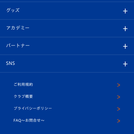
エンブレム紹介
はじめての観戦ガイド
順位表
チケット
グッズ
チケット
選手プロフィール
Revive Team
フォトギャラリー
シーズンシート
オンラインショップ
アカデミー
イベント
スタッフプロフィール
スタジアムへのアクセス
スタジアムグルメ
V-LOVERS（ファンクラブ）
2026-27ユニフォーム
メディア
育成からのお知らせ
パートナー
マスコット紹介
ヴィヴィくんの長崎おもてなしガイド
はじめての観戦ガイド
プレイヤーズスイート
店舗情報
グッズ
アカデミー
チームスケジュール
V-EXPRESS
パートナー企業一覧
SNS
（ユニフォーム入場）
ホームタウン
U-18
クラブハウス（練習場）
パートナー募集
公式Twitter
ご利用規約
アカデミー
U-15
応援メディア
法人限定 VIP BOX
ヴィヴィくんインスタグラム
クラブ概要
スクール
U-12
メディア出演情報
プライバシーポリシー
公式LINE＠
スクール
FAQ〜お問合せ〜
平和祈念活動
Youtube公式チャンネル