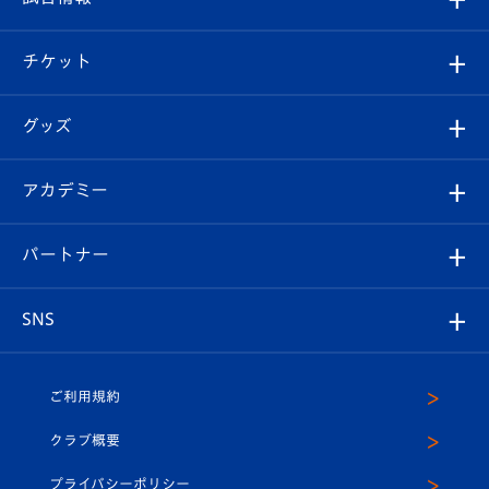
試合情報
クラブ概要
観戦ツアー
試合日程/結果
チケット
ファンクラブ
エンブレム紹介
はじめての観戦ガイド
順位表
チケット
グッズ
チケット
選手プロフィール
Revive Team
フォトギャラリー
シーズンシート
オンラインショップ
アカデミー
イベント
スタッフプロフィール
スタジアムへのアクセス
スタジアムグルメ
V-LOVERS（ファンクラブ）
2026-27ユニフォーム
メディア
育成からのお知らせ
パートナー
マスコット紹介
ヴィヴィくんの長崎おもてなしガイド
はじめての観戦ガイド
プレイヤーズスイート
店舗情報
グッズ
アカデミー
チームスケジュール
V-EXPRESS
パートナー企業一覧
SNS
（ユニフォーム入場）
ホームタウン
U-18
クラブハウス（練習場）
パートナー募集
公式Twitter
ご利用規約
アカデミー
U-15
応援メディア
法人限定 VIP BOX
ヴィヴィくんインスタグラム
クラブ概要
スクール
U-12
メディア出演情報
プライバシーポリシー
公式LINE＠