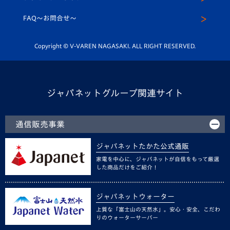
スクール
FAQ〜お問合せ〜
平和祈念活動
Youtube公式チャンネル
ホームタウン活動
Copyright © V-VAREN NAGASAKI. ALL RIGHT RESERVED.
ジャパネットグループ関連サイト
通信販売事業
ジャパネットたかた公式通販
家電を中心に、ジャパネットが自信をもって厳選
した商品だけをご紹介！
ジャパネットウォーター
上質な「富士山の天然水」。安心・安全、こだわ
りのウォーターサーバー