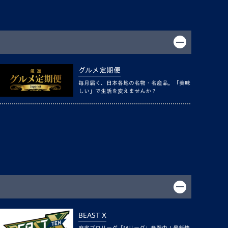
グルメ定期便
毎月届く、日本各地の名物・名産品。「美味
しい」で生活を変えませんか？
BEAST X
麻雀プロリーグ「Mリーグ」参戦中！最新情