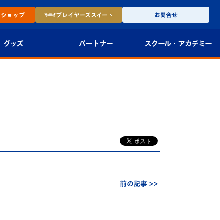
ン
ショップ
プレイヤーズ
スイート
お問合せ
グッズ
パートナー
スクール・
アカデミー
インショップ
パートナー企業一覧
アカデミー
-27ユニフォー
パートナー募集
U-18
法人限定 VIP BOX
U-15
報
U-12
スクール
前の記事 >>