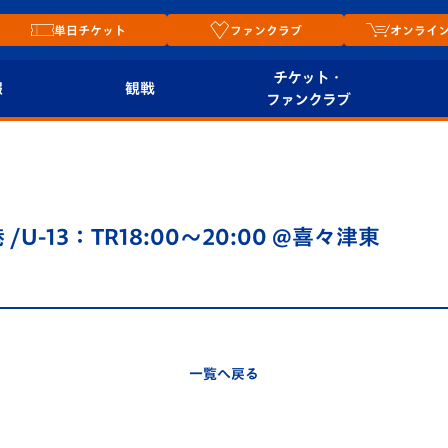
単日チケット
ファンクラブ
オンライ
チケット・
報
観戦
ファンクラブ
観戦ルール
チケット
オンラ
はじめての観戦ガイ
シーズンシート
2026
ド
ム
 /U-13：TR18:00～20:00 @喜々津東
プレイヤーズスイート
Revive Team
店舗情
関連
V-LOVERS（ファン
スタジアムへのアク
クラブ）
セス
リー
一覧へ戻る
ヴィヴィくんの長崎
ルメ
おもてなしガイド