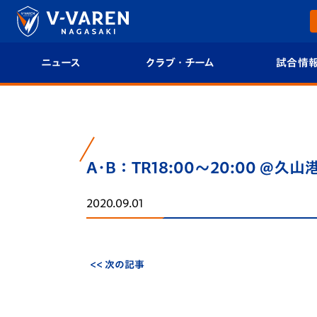
ニュース
クラブ・チーム
試合情
すべて
クラブプロフィール
試合日程/結果
トップチーム
フィロソフィー
試合情報
A･B：TR18:00～20:00 @久山港
クラブ
クラブ概要
順位表
2020.09.01
試合情報
エンブレム紹介
U-21 Jリーグ
ファンクラブ
選手プロフィール
フォトギャラ
<< 次の記事
チケット
スタッフプロフィール
スタジアムグ