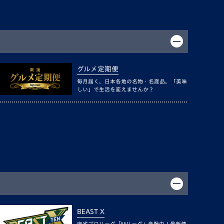
グルメ定期便
毎月届く、日本各地の名物・名産品。「美味
しい」で生活を変えませんか？
BEAST X
麻雀プロリーグ「Mリーグ」参戦中！最新情