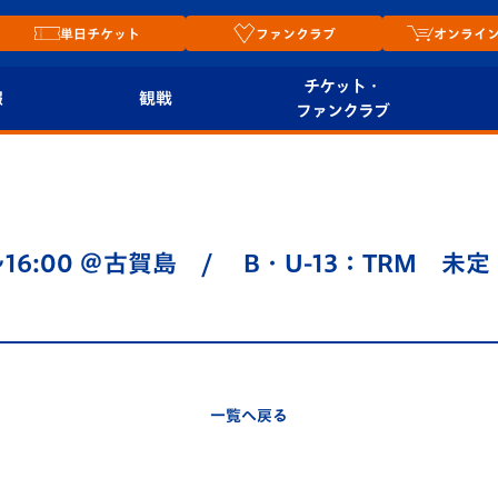
単日チケット
ファンクラブ
オンライ
チケット・
報
観戦
ファンクラブ
観戦ルール
チケット
オンラ
はじめての観戦ガイ
シーズンシート
2026
ド
ム
～16:00 ＠古賀島 / B・U-13：TRM 未定
プレイヤーズスイート
Revive Team
店舗情
関連
V-LOVERS（ファン
スタジアムへのアク
クラブ）
セス
リー
一覧へ戻る
ヴィヴィくんの長崎
ルメ
おもてなしガイド