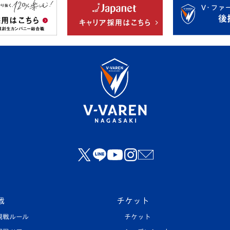
戦
チケット
観戦ルール
チケット