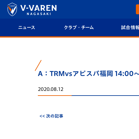
ニュース
クラブ・チーム
試合情
すべて
クラブプロフィール
試合日程/結果
トップチーム
フィロソフィー
試合情報
A：TRMvsアビスパ福岡 14:00
クラブ
クラブ概要
順位表
2020.08.12
試合情報
エンブレム紹介
U-21 Jリーグ
ファンクラブ
選手プロフィール
フォトギャラ
<< 次の記事
チケット
スタッフプロフィール
スタジアムグ