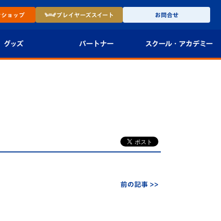
ン
ショップ
プレイヤーズ
スイート
お問合せ
グッズ
パートナー
スクール・
アカデミー
インショップ
パートナー企業一覧
アカデミー
-27ユニフォー
パートナー募集
U-18
法人限定 VIP BOX
U-15
報
U-12
スクール
前の記事 >>