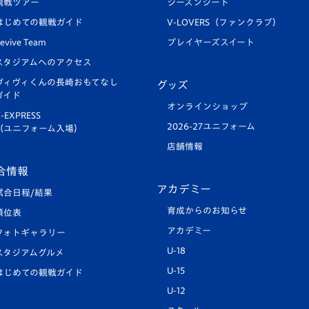
観戦ツアー
シーズンシート
はじめての観戦ガイド
V-LOVERS（ファンクラブ）
evive Team
プレイヤーズスイート
スタジアムへのアクセス
ヴィヴィくんの長崎おもてなし
グッズ
ガイド
オンラインショップ
-EXPRESS
2026-27ユニフォーム
（ユニフォーム入場）
店舗情報
合情報
アカデミー
試合日程/結果
育成からのお知らせ
順位表
アカデミー
フォトギャラリー
U-18
スタジアムグルメ
U-15
はじめての観戦ガイド
U-12