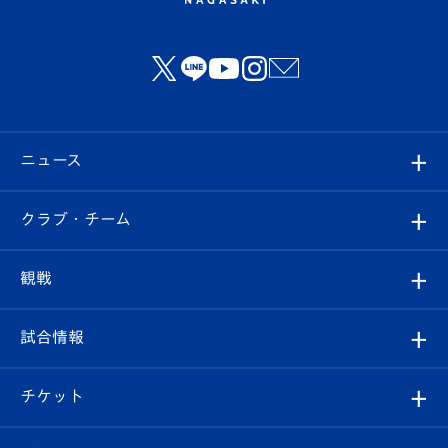
ニュース
すべて
クラブ・チーム
トップチーム
クラブプロフィール
観戦
クラブ
フィロソフィー
観戦ルール
試合情報
試合情報
クラブ概要
観戦ツアー
試合日程/結果
チケット
ファンクラブ
エンブレム紹介
はじめての観戦ガイド
順位表