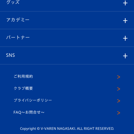
チケット
グッズ
チケット
選手プロフィール
Revive Team
フォトギャラリー
シーズンシート
オンラインショップ
アカデミー
イベント
スタッフプロフィール
スタジアムへのアクセス
スタジアムグルメ
V-LOVERS（ファンクラブ）
2026-27ユニフォーム
メディア
育成からのお知らせ
パートナー
マスコット紹介
ヴィヴィくんの長崎おもてなしガイド
はじめての観戦ガイド
プレイヤーズスイート
店舗情報
グッズ
アカデミー
チームスケジュール
V-EXPRESS
パートナー企業一覧
SNS
（ユニフォーム入場）
ホームタウン
U-18
クラブハウス（練習場）
パートナー募集
公式Twitter
ご利用規約
アカデミー
U-15
応援メディア
法人限定 VIP BOX
ヴィヴィくんインスタグラム
クラブ概要
スクール
U-12
メディア出演情報
プライバシーポリシー
公式LINE＠
スクール
FAQ〜お問合せ〜
平和祈念活動
Youtube公式チャンネル
ホームタウン活動
Copyright © V-VAREN NAGASAKI. ALL RIGHT RESERVED.