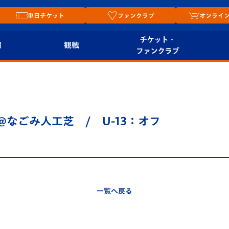
単日チケット
ファンクラブ
オンライ
チケット・
報
観戦
ファンクラブ
観戦ルール
チケット
オンラ
はじめての観戦ガイ
シーズンシート
2026
ド
ム
:00 @なごみ人工芝 / U-13：オフ
プレイヤーズスイート
Revive Team
店舗情
関連
V-LOVERS（ファン
スタジアムへのアク
クラブ）
セス
リー
一覧へ戻る
ヴィヴィくんの長崎
ルメ
おもてなしガイド