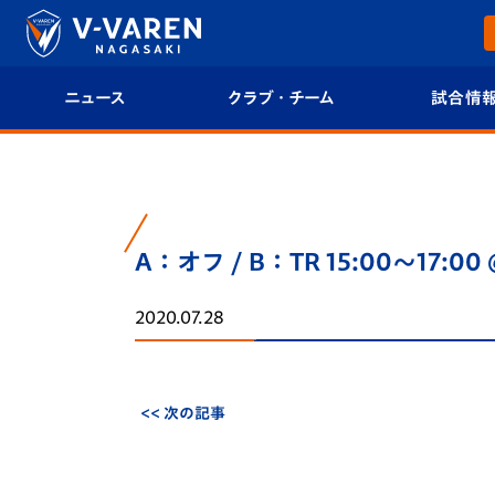
ニュース
クラブ・チーム
試合情
すべて
クラブプロフィール
試合日程/結果
トップチーム
フィロソフィー
試合情報
A：オフ / B：TR 15:00～17
クラブ
クラブ概要
順位表
2020.07.28
試合情報
エンブレム紹介
U-21 Jリーグ
ファンクラブ
選手プロフィール
フォトギャラ
<< 次の記事
チケット
スタッフプロフィール
スタジアムグ