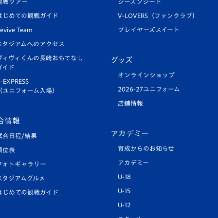
観戦ツアー
シーズンシート
はじめての観戦ガイド
V-LOVERS（ファンクラブ）
evive Team
プレイヤーズスイート
スタジアムへのアクセス
ヴィヴィくんの長崎おもてなし
グッズ
ガイド
オンラインショップ
-EXPRESS
2026-27ユニフォーム
（ユニフォーム入場）
店舗情報
合情報
アカデミー
試合日程/結果
育成からのお知らせ
順位表
アカデミー
フォトギャラリー
U-18
スタジアムグルメ
U-15
はじめての観戦ガイド
U-12