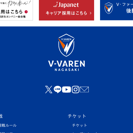
戦
チケット
観戦ルール
チケット