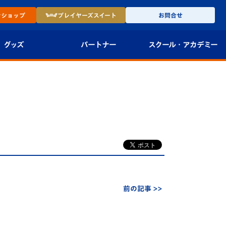
ン
ショップ
プレイヤーズ
スイート
お問合せ
グッズ
パートナー
スクール・
アカデミー
インショップ
パートナー企業一覧
アカデミー
-27ユニフォー
パートナー募集
U-18
法人限定 VIP BOX
U-15
報
U-12
スクール
前の記事 >>