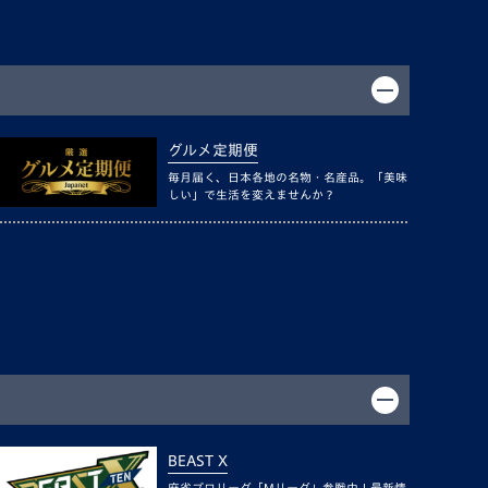
グルメ定期便
毎月届く、日本各地の名物・名産品。「美味
しい」で生活を変えませんか？
BEAST X
麻雀プロリーグ「Mリーグ」参戦中！最新情