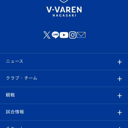
ニュース
すべて
クラブ・チーム
トップチーム
クラブプロフィール
観戦
クラブ
フィロソフィー
観戦ルール
試合情報
試合情報
クラブ概要
観戦ツアー
試合日程/結果