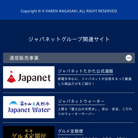
ホームタウン活動
Copyright © V-VAREN NAGASAKI. ALL RIGHT RESERVED.
ジャパネットグループ関連サイト
通信販売事業
ジャパネットたかた公式通販
家電を中心に、ジャパネットが自信をもって厳選
した商品だけをご紹介！
ジャパネットウォーター
上質な「富士山の天然水」。安心・安全、こだわ
りのウォーターサーバー
グルメ定期便