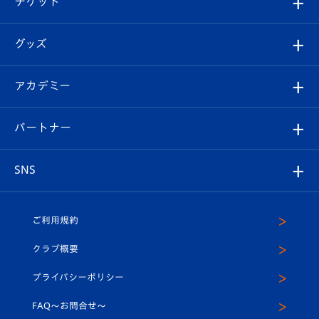
チケット
ファンクラブ
エンブレム紹介
はじめての観戦ガイド
順位表
チケット
グッズ
チケット
選手プロフィール
Revive Team
フォトギャラリー
シーズンシート
オンラインショップ
アカデミー
イベント
スタッフプロフィール
スタジアムへのアクセス
スタジアムグルメ
V-LOVERS（ファンクラブ）
2026-27ユニフォーム
メディア
育成からのお知らせ
パートナー
マスコット紹介
ヴィヴィくんの長崎おもてなしガイド
はじめての観戦ガイド
プレイヤーズスイート
店舗情報
グッズ
アカデミー
チームスケジュール
V-EXPRESS
パートナー企業一覧
SNS
（ユニフォーム入場）
ホームタウン
U-18
クラブハウス（練習場）
パートナー募集
公式Twitter
ご利用規約
アカデミー
U-15
応援メディア
法人限定 VIP BOX
ヴィヴィくんインスタグラム
クラブ概要
スクール
U-12
メディア出演情報
プライバシーポリシー
公式LINE＠
スクール
FAQ〜お問合せ〜
平和祈念活動
Youtube公式チャンネル