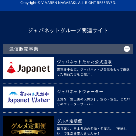
ホームタウン活動
Copyright © V-VAREN NAGASAKI. ALL RIGHT RESERVED.
ジャパネットグループ関連サイト
通信販売事業
ジャパネットたかた公式通販
家電を中心に、ジャパネットが自信をもって厳選
した商品だけをご紹介！
ジャパネットウォーター
上質な「富士山の天然水」。安心・安全、こだわ
りのウォーターサーバー
グルメ定期便
毎月届く、日本各地の名物・名産品。「美味し
い」で生活を変えませんか？