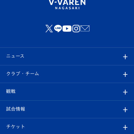
ニュース
すべて
クラブ・チーム
トップチーム
クラブプロフィール
観戦
クラブ
フィロソフィー
観戦ルール
試合情報
試合情報
クラブ概要
観戦ツアー
試合日程/結果
チケット
ファンクラブ