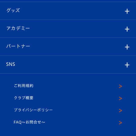
エンブレム紹介
はじめての観戦ガイド
順位表
チケット
グッズ
チケット
選手プロフィール
Revive Team
フォトギャラリー
シーズンシート
オンラインショップ
アカデミー
イベント
スタッフプロフィール
スタジアムへのアクセス
スタジアムグルメ
V-LOVERS（ファンクラブ）
2026-27ユニフォーム
メディア
育成からのお知らせ
パートナー
マスコット紹介
ヴィヴィくんの長崎おもてなしガイド
はじめての観戦ガイド
プレイヤーズスイート
店舗情報
グッズ
アカデミー
チームスケジュール
V-EXPRESS
パートナー企業一覧
SNS
（ユニフォーム入場）
ホームタウン
U-18
クラブハウス（練習場）
パートナー募集
公式Twitter
ご利用規約
アカデミー
U-15
応援メディア
法人限定 VIP BOX
ヴィヴィくんインスタグラム
クラブ概要
スクール
U-12
メディア出演情報
プライバシーポリシー
公式LINE＠
スクール
FAQ〜お問合せ〜
平和祈念活動
Youtube公式チャンネル